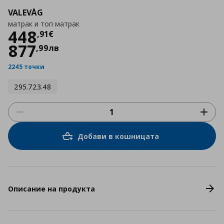
VALEVÅG
матрак и топ матрак
Цена
448,91 €
448
,
91
€
877
,
99
лв
2245 точки
295.723.48
Добави в кошницата
Описание на продукта