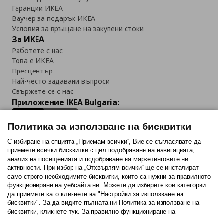
Гаранции ИКЕА
Ваучер за подарък ИКЕА
Условия за връщане на закупени стоки
За ИКЕА
Работете с нас
Това е ИКЕА
Пресцентър
Най-често задавани въпроси
Свържете се с нас
Приложение IKEA Bulgaria:
Политика за използване на бисквитки
С избиране на опцията „Приемам всички“, Вие се съгласявате да
приемете всички бисквитки с цел подобряване на навигацията,
Последвайте ни:
анализ на посещенията и подобряване на маркетинговите ни
активности. При избор на „Отхвърлям всички“ ще се инсталират
Facebook
Twitter
Youtube
Pinterest
Instagram
само строго необходимитe бисквитки, които са нужни за правилното
функциониране на уебсайта ни. Можете да изберете кои категории
да приемете като кликнете на "Настройки за използване на
бисквитки". За да видите пълната ни Политика за използване на
бисквитки, кликнете тук. За правилно функциониране на