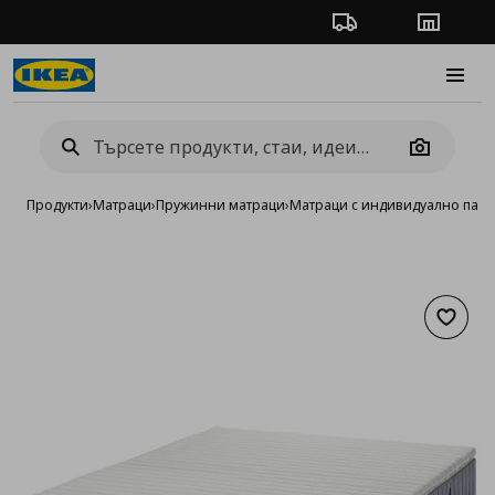
Проследяване на п
Магази
Burge
Camera
Продукти
›
Матраци
›
Пружинни матраци
›
Матраци с индивидуално пак
Добав