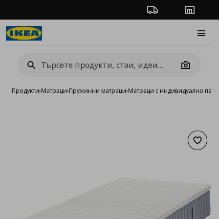
Проследяване на п
Магази
Burge
Camera
Продукти
›
Матраци
›
Пружинни матраци
›
Матраци с индивидуално пак
Добав