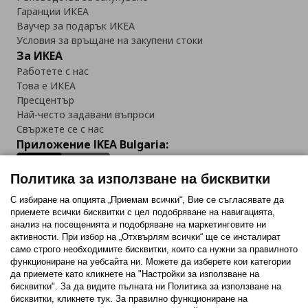
Гаранции ИКЕА
Ваучер за подарък ИКЕА
Условия за връщане на закупени стоки
За ИКЕА
Работете с нас
Това е ИКЕА
Пресцентър
Най-често задавани въпроси
Свържете се с нас
Приложение IKEA Bulgaria:
Политика за използване на бисквитки
С избиране на опцията „Приемам всички“, Вие се съгласявате да
приемете всички бисквитки с цел подобряване на навигацията,
Последвайте ни:
анализ на посещенията и подобряване на маркетинговите ни
активности. При избор на „Отхвърлям всички“ ще се инсталират
Facebook
Twitter
Youtube
Pinterest
Instagram
само строго необходимитe бисквитки, които са нужни за правилното
функциониране на уебсайта ни. Можете да изберете кои категории
да приемете като кликнете на "Настройки за използване на
бисквитки". За да видите пълната ни Политика за използване на
бисквитки, кликнете тук. За правилно функциониране на