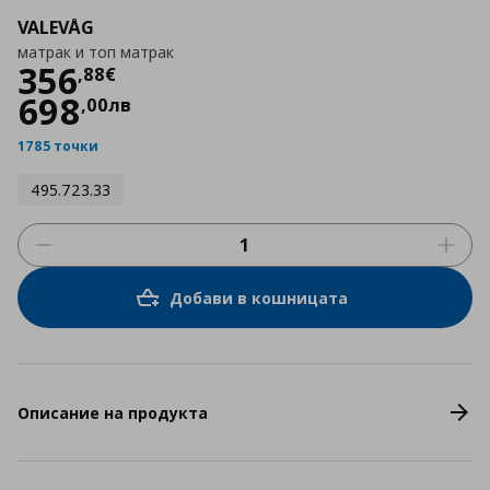
VALEVÅG
матрак и топ матрак
Цена
356,88 €
356
,
88
€
698
,
00
лв
1785 точки
495.723.33
Добави в кошницата
Описание на продукта