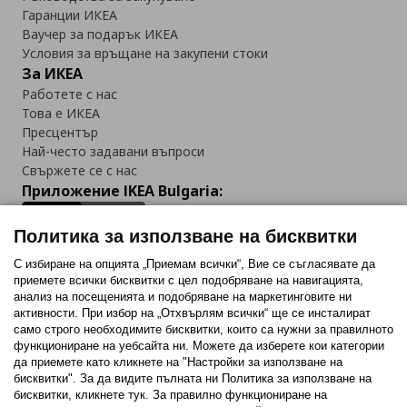
Гаранции ИКЕА
Ваучер за подарък ИКЕА
Условия за връщане на закупени стоки
За ИКЕА
Работете с нас
Това е ИКЕА
Пресцентър
Най-често задавани въпроси
Свържете се с нас
Приложение IKEA Bulgaria:
Политика за използване на бисквитки
С избиране на опцията „Приемам всички“, Вие се съгласявате да
приемете всички бисквитки с цел подобряване на навигацията,
Последвайте ни:
анализ на посещенията и подобряване на маркетинговите ни
активности. При избор на „Отхвърлям всички“ ще се инсталират
Facebook
Twitter
Youtube
Pinterest
Instagram
само строго необходимитe бисквитки, които са нужни за правилното
функциониране на уебсайта ни. Можете да изберете кои категории
да приемете като кликнете на "Настройки за използване на
бисквитки". За да видите пълната ни Политика за използване на
бисквитки, кликнете тук. За правилно функциониране на