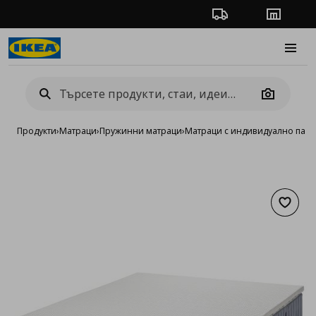
Проследяване на п
Магази
Burge
Camera
Продукти
›
Матраци
›
Пружинни матраци
›
Матраци с индивидуално пак
Добав