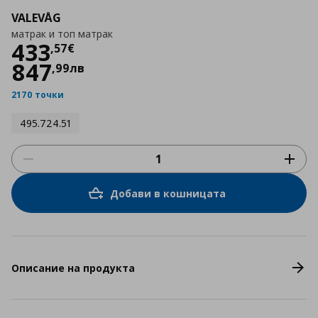
VALEVÅG
матрак и топ матрак
Цена
433,57 €
433
,
57
€
847
,
99
лв
2170 точки
495.724.51
Добави в кошницата
Описание на продукта