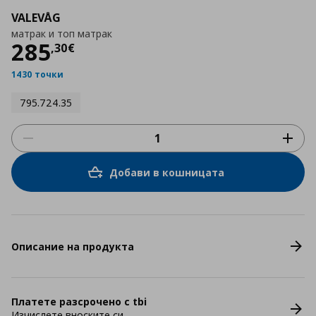
VALEVÅG
матрак и топ матрак
Цена
285,30 €
285
,
30
€
1430 точки
795.724.35
Добави в кошницата
Описание на продукта
Платете разсрочено с tbi
Изчислете вноските си