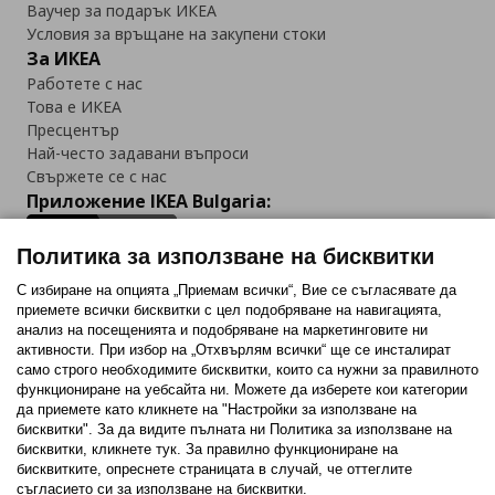
Ваучер за подарък ИКЕА
Условия за връщане на закупени стоки
За ИКЕА
Работете с нас
Това е ИКЕА
Пресцентър
Най-често задавани въпроси
Свържете се с нас
Приложение IKEA Bulgaria:
Политика за използване на бисквитки
С избиране на опцията „Приемам всички“, Вие се съгласявате да
приемете всички бисквитки с цел подобряване на навигацията,
Последвайте ни:
анализ на посещенията и подобряване на маркетинговите ни
активности. При избор на „Отхвърлям всички“ ще се инсталират
Facebook
Twitter
Youtube
Pinterest
Instagram
само строго необходимитe бисквитки, които са нужни за правилното
функциониране на уебсайта ни. Можете да изберете кои категории
да приемете като кликнете на "Настройки за използване на
бисквитки". За да видите пълната ни Политика за използване на
бисквитки, кликнете тук. За правилно функциониране на
бисквитките, опреснете страницата в случай, че оттеглите
съгласието си за използване на бисквитки.
Политика за използване на бисквитки (Cookies)