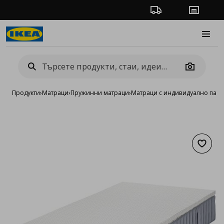
Проследяване на п
Магази
Burge
Camera
Продукти
›
Матраци
›
Пружинни матраци
›
Матраци с индивидуално пак
Добав