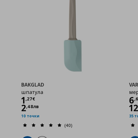
BAKGLAD
VA
шпатула
мер
Цена
1,27 €
Ц
1
6
,
27
€
,
2
1
,
48
лв
10 точки
35 
(40)