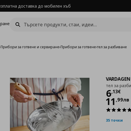
езплатна доставка до мобилен хъб
ране
›
Прибори за готвене и сервиране
›
Прибори за готвене
›
тел за разбиване
VARDAGEN
тел за разб
Цен
6
,
13
€
11
,
99
лв
35 точки