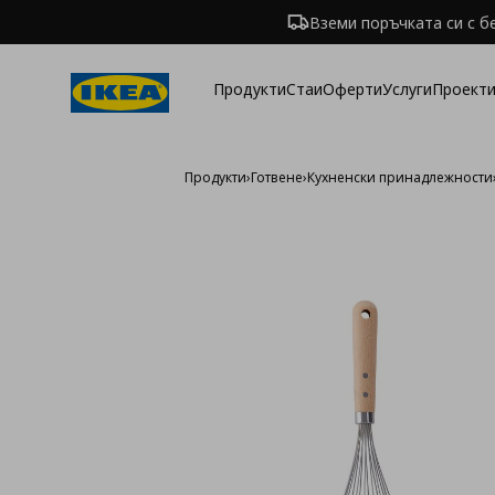
Вземи поръчката си с б
Продукти
Стаи
Оферти
Услуги
Проекти
Продукти
›
Готвене
›
Кухненски принадлежности