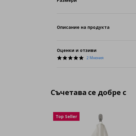
Размери
Описание на продукта
Оценки и отзиви
5.0
2 Мнения
star
rating
Съчетава се добре с
Top Seller