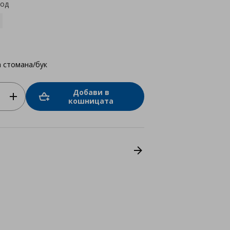
код
 стомана/бук
Добави в
кошницата