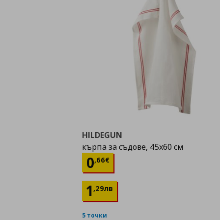
HILDEGUN
кърпа за съдове, 45x60 см
Цена
0,66 €
0
,
66
€
1
,
29
лв
5 точки