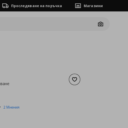
Проследяване на поръчка
Магазини
Camera
Добави към списъка с люб
иване
а
6,13 €
5.0
2 Мнения
star
rating