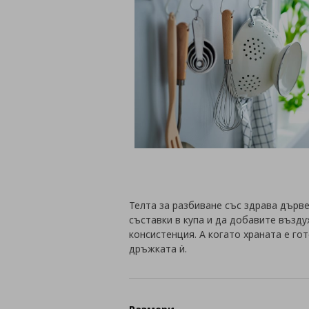
Телта за разбиване със здрава дърв
съставки в купа и да добавите възду
консистенция. А когато храната е го
дръжката ѝ.