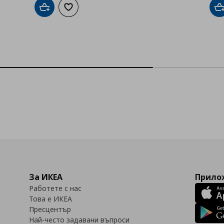
Добави в кошницата
Добави към списъка с любими
Д
За ИКЕА
Прилож
Работете с нас
Това е ИКЕА
Пресцентър
Най-често задавани въпроси