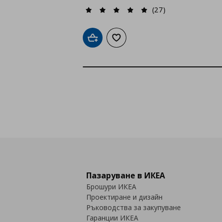
(27)
Добави в кошницата
Добави към списъка с любими
Пазаруване в ИКЕА
Брошури ИКЕА
Проектиране и дизайн
Ръководства за закупуване
Гаранции ИКЕА