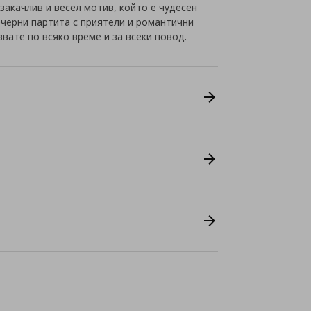
акачлив и весел мотив, който е чудесен
ечерни партита с приятели и романтични
звате по всяко време и за всеки повод.