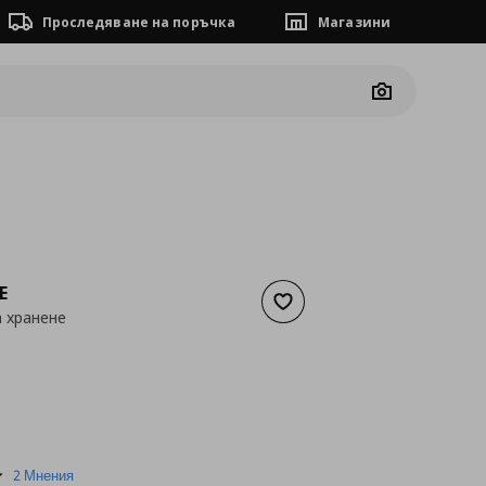
Проследяване на поръчка
Магазини
Camera
E
Добави към списъка с люб
 хранене
а
0,66 €
5.0
2 Мнения