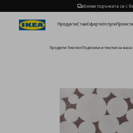
Вземи поръчката си с б
Продукти
Стаи
Оферти
Услуги
Проекти
Продукти
›
Текстил
›
Подложки и текстил за маса
›