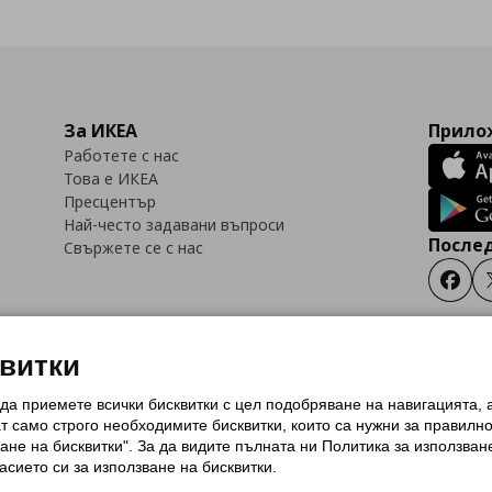
За ИКЕА
Прилож
Работете с нас
Това е ИКЕА
Пресцентър
Най-често задавани въпроси
Послед
Свържете се с нас
Faceb
квитки
 да приемете всички бисквитки с цел подобряване на навигацията,
тки (Cookies)
Избор на настройки за използване на бисквитки
Условия за п
ат само строго необходимитe бисквитки, които са нужни за правилн
Политика за защита на личните данни на ikea.bg
Общи условия на програма
ане на бисквитки". За да видите пълната ни Политика за използван
и на програма IKEA Family
асието си за използване на бисквитки.