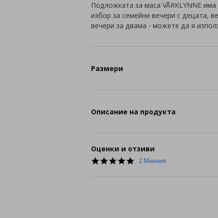
Подложката за маса VÅRKLYNNE има з
избор за семейни вечери с децата, в
вечери за двама - можете да я изпол
Размери
Описание на продукта
Оценки и отзиви
5.0
2 Мнения
star
rating