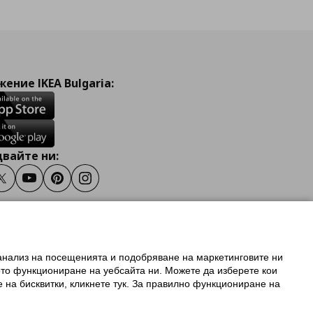
ение IKEA Bulgaria:
вайте ни:
ook
Twitter
Youtube
Pinterest
Instagram
 анализ на посещенията и подобряване на маркетинговите ни
олзване на ikea.bg
ото функциониране на уебсайта ни. Можете да изберете кои
 IKEA Family
е на бисквитки, кликнете тук. За правилно функциониране на