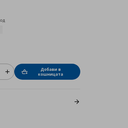
star
rating
код
Добави в
кошницата