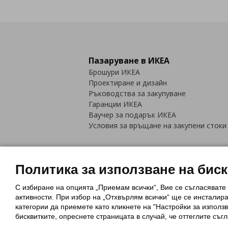
Пазаруване в ИКЕА
Брошури ИКЕА
Проектиране и дизайн
Ръководства за закупуване
Гаранции ИКЕА
Ваучер за подарък ИКЕА
Условия за връщане на закупени стоки
Политика за използване на бис
С избиране на опцията „Приемам всички“, Вие се съгласявате
Политика за използване на бискви
активности. При избор на „Отхвърлям всички“ ще се инсталир
Обща политика за личните данни
категории да приемете като кликнете на "Настройки за използв
Политика за защита на лични данн
бисквитките, опреснете страницата в случай, че оттеглите съгл