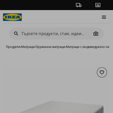
Проследяване на п
Магази
Burge
Camera
Продукти
›
Матраци
›
Пружинни матраци
›
Матраци с индивидуално пак
Добав