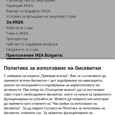
Ръководства за закупуване
Гаранции ИКЕА
Ваучер за подарък ИКЕА
Условия за връщане на закупени стоки
За ИКЕА
Работете с нас
Това е ИКЕА
Пресцентър
Най-често задавани въпроси
Свържете се с нас
Приложение IKEA Bulgaria:
Политика за използване на бисквитки
С избиране на опцията „Приемам всички“, Вие се съгласявате да
приемете всички бисквитки с цел подобряване на навигацията,
Последвайте ни:
анализ на посещенията и подобряване на маркетинговите ни
активности. При избор на „Отхвърлям всички“ ще се инсталират
Facebook
Twitter
Youtube
Pinterest
Instagram
само строго необходимитe бисквитки, които са нужни за правилното
функциониране на уебсайта ни. Можете да изберете кои категории
да приемете като кликнете на "Настройки за използване на
бисквитки". За да видите пълната ни Политика за използване на
бисквитки, кликнете тук. За правилно функциониране на