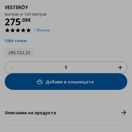
VESTERÖY
матрак и топ матрак
Цена
275,08 €
275
,
08
€
5.0
1 Мнение
star
rating
1380 точки
295.722.25
Добави в кошницата
Описание на продукта