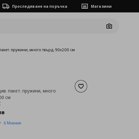
Проследяване на поръчка
Магазини
Camera
 пакет. пружини, много твърд, 90x200 см
Добави към списъка с люб
ив. пакет. пружини, много
00 см
а
122,20 €
€
лв
4.8
6 Мнения
star
rating