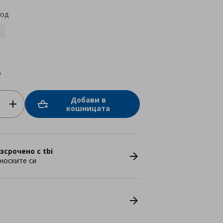
код
о
Добави в
кошницата
зсрочено с tbi
носките си