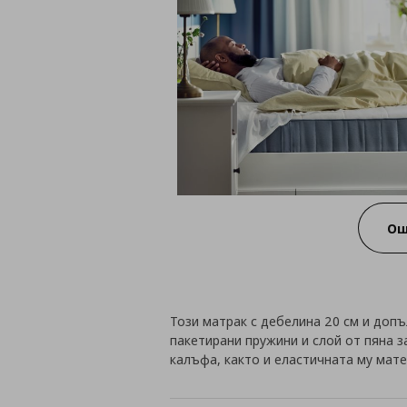
Ощ
Този матрак с дебелина 20 см и доп
пакетирани пружини и слой от пяна з
калъфа, както и еластичната му мат