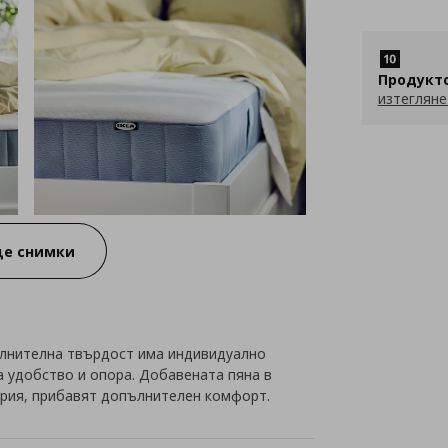
Продукт
изтегляне
е снимки
ълнителна твърдост има индивидуално
а удобство и опора. Добавената пяна в
ерия, прибавят допълнителен комфорт.