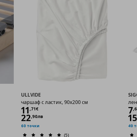
ULLVIDE
SI
чаршаф с ластик, 90x200 см
лен
Цена
11,71 €
Ц
11
7
,
71
€
,
22
1
,
90
лв
60 точки
40 
(5)