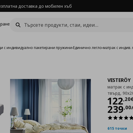
езплатна доставка до мобилен хъб
ране
и с индивидуално пакетирани пружини
›
Единично легло
›
матрак с индив.
VESTERÖY
матрак с инд
твърд, 90x2
Цен
122
,
20
239
,
00
615 точки