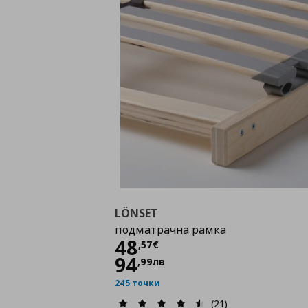
LÖNSET
подматрачна рамка
Цена
48,57 €
48
,
57
€
94
,
99
лв
245 точки
(21)