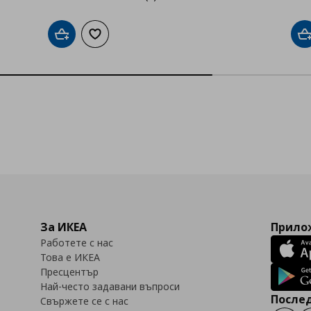
Добави в кошницата
Добави към списъка с любими
Д
За ИКЕА
Прилож
Работете с нас
Това е ИКЕА
Пресцентър
Най-често задавани въпроси
Послед
Свържете се с нас