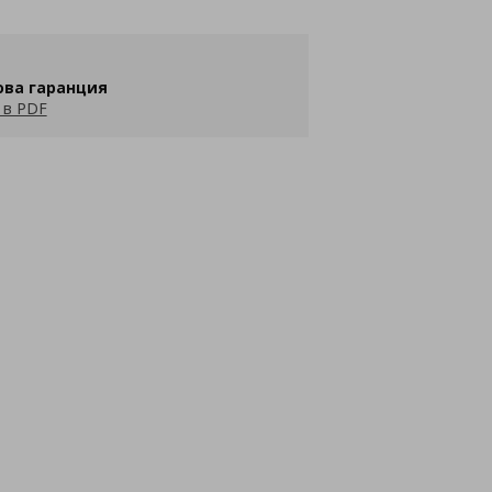
ова гаранция
 в PDF