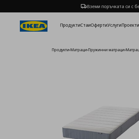
Вземи поръчката си с б
Продукти
Стаи
Оферти
Услуги
Проекти
Продукти
›
Матраци
›
Пружинни матраци
›
Матрац