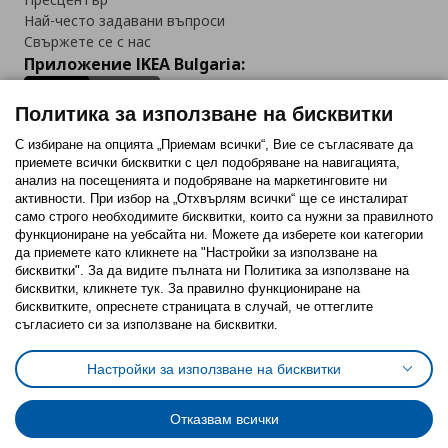
Най-често задавани въпроси
Свържете се с нас
Приложение IKEA Bulgaria:
Политика за използване на бисквитки
С избиране на опцията „Приемам всички“, Вие се съгласявате да
приемете всички бисквитки с цел подобряване на навигацията,
Последвайте ни:
анализ на посещенията и подобряване на маркетинговите ни
активности. При избор на „Отхвърлям всички“ ще се инсталират
Facebook
Twitter
Youtube
Pinterest
Instagram
само строго необходимитe бисквитки, които са нужни за правилното
функциониране на уебсайта ни. Можете да изберете кои категории
да приемете като кликнете на "Настройки за използване на
бисквитки". За да видите пълната ни Политика за използване на
бисквитки, кликнете тук. За правилно функциониране на
бисквитките, опреснете страницата в случай, че оттеглите
съгласието си за използване на бисквитки.
Политика за използване на бисквитки (Cookies)
Избор на настройки за използване на бисквитки
Настройки за използване на бисквитки
Условия за ползване на ikea.bg
Обща политика за личните данни
Политика за защита на личните данни на ikea.bg
Общи условия на програма IKEA Family
Отказвам всички
Политика за защита на лични данни на програма IKEA Family