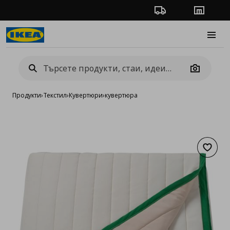
Проследяване на п
Магази
Burge
Camera
Продукти
›
Текстил
›
Кувертюри
›
кувертюра
Добав