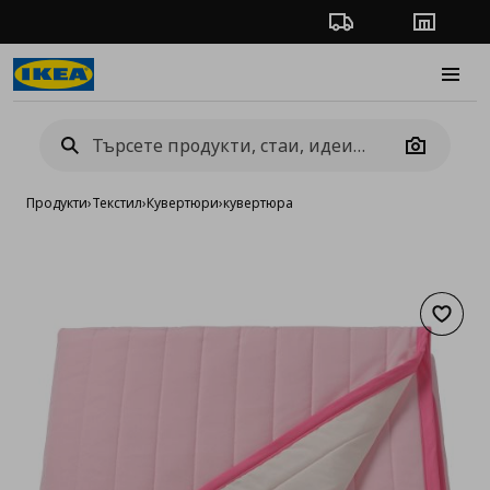
Проследяване на п
Магази
Burge
Camera
Продукти
›
Текстил
›
Кувертюри
›
кувертюра
Добав