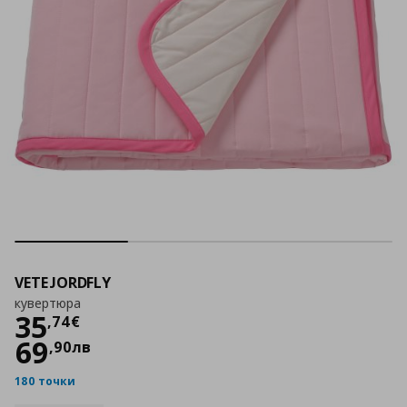
VETEJORDFLY
кувертюра
Цена
35,74 €
35
,
74
€
69
,
90
лв
180 точки