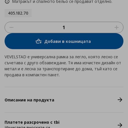
Матракът и спалното бельо се продават отделно.
405.182.70
Добави в кошницата
VEVELSTAD е универсална рамка за легло, която лесно се
съчетава с друго обзавеждане. Тя има изчистен дизайн от
метал и е лесна за транспортиране до дома, тъй като се
продава в компактен пакет.
Описание на продукта
Платете разсрочено с tbi
Изчислете вноските си