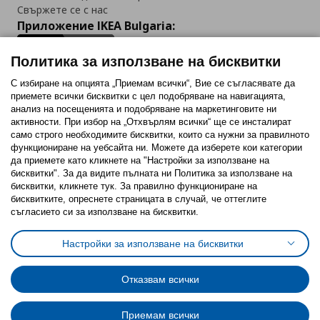
Свържете се с нас
Приложение IKEA Bulgaria:
Политика за използване на бисквитки
С избиране на опцията „Приемам всички“, Вие се съгласявате да
приемете всички бисквитки с цел подобряване на навигацията,
Последвайте ни:
анализ на посещенията и подобряване на маркетинговите ни
активности. При избор на „Отхвърлям всички“ ще се инсталират
Facebook
Twitter
Youtube
Pinterest
Instagram
само строго необходимитe бисквитки, които са нужни за правилното
функциониране на уебсайта ни. Можете да изберете кои категории
да приемете като кликнете на "Настройки за използване на
бисквитки". За да видите пълната ни Политика за използване на
бисквитки, кликнете тук. За правилно функциониране на
бисквитките, опреснете страницата в случай, че оттеглите
съгласието си за използване на бисквитки.
Политика за използване на бисквитки (Cookies)
Избор на настройки за използване на бисквитки
Настройки за използване на бисквитки
Условия за ползване на ikea.bg
Обща политика за личните данни
Политика за защита на личните данни на ikea.bg
Общи условия на програма IKEA Family
Отказвам всички
Политика за защита на лични данни на програма IKEA Family
Приемам всички