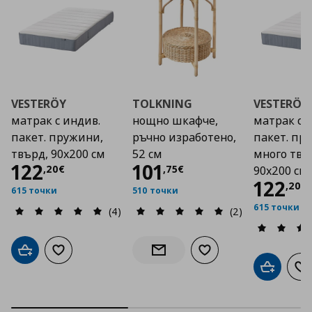
VESTERÖY
TOLKNING
VESTERÖY
матрак с индив.
нощно шкафче,
матрак с 
пакет. пружини,
ръчно изработено,
пакет. пр
твърд, 90x200 см
52 см
много твъ
Цена
122,20 €
Цена
101,75 €
122
101
,
20
€
,
75
€
90x200 см
Цена
122
,
20
€
615 точки
510 точки
615 точки
(4)
(2)
Добави в кошницата
Добави към списъка с любими
Добави към списъка с
Информирай ме за наличност
Добави в
До