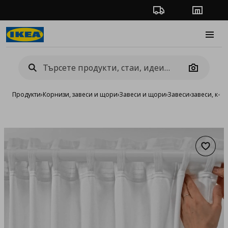
Проследяване на п
Магази
Burge
Camera
Продукти
›
Корнизи, завеси и щори
›
Завеси и щори
›
Завеси
›
завеси, к-т 2
Добав