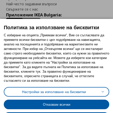
Най-често задавани въпроси
Свържете се с нас
Приложение IKEA Bulgaria:
Политика за използване на бисквитки
С избиране на опцията „Приемам всички“, Вие се съгласявате да
приемете всички бисквитки с цел подобряване на навигацията,
Последвайте ни:
анализ на посещенията и подобряване на маркетинговите ни
активности. При избор на „Отхвърлям всички“ ще се инсталират
Facebook
Twitter
Youtube
Pinterest
Instagram
само строго необходимитe бисквитки, които са нужни за правилното
функциониране на уебсайта ни. Можете да изберете кои категории
да приемете като кликнете на "Настройки за използване на
бисквитки". За да видите пълната ни Политика за използване на
бисквитки, кликнете тук. За правилно функциониране на
бисквитките, опреснете страницата в случай, че оттеглите
съгласието си за използване на бисквитки.
Политика за използване на бисквитки (Cookies)
Избор на настройки за използване на бисквитки
Настройки за използване на бисквитки
Условия за ползване на ikea.bg
Обща политика за личните данни
Политика за защита на личните данни на ikea.bg
Общи условия на програма IKEA Family
Отказвам всички
Политика за защита на лични данни на програма IKEA Family