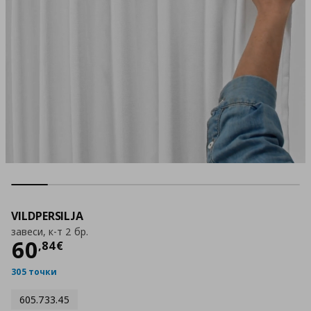
VILDPERSILJA
завеси, к-т 2 бр.
Цена
60,84 €
60
,
84
€
305 точки
605.733.45