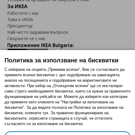
За ИКЕА
Работете с нас
Това е ИКЕА
Пресцентър
Най-често задавани въпроси
Свържете се с нас
Приложение IKEA Bulgaria:
Политика за използване на бисквитки
С избиране на опцията „Приемам всички“, Вие се съгласявате да
приемете всички бисквитки с цел подобряване на навигацията,
Последвайте ни:
анализ на посещенията и подобряване на маркетинговите ни
активности. При избор на „Отхвърлям всички“ ще се инсталират
Facebook
Twitter
Youtube
Pinterest
Instagram
само строго необходимитe бисквитки, които са нужни за правилното
функциониране на уебсайта ни. Можете да изберете кои категории
да приемете като кликнете на "Настройки за използване на
бисквитки". За да видите пълната ни Политика за използване на
бисквитки, кликнете тук. За правилно функциониране на
бисквитките, опреснете страницата в случай, че оттеглите
съгласието си за използване на бисквитки.
Политика за използване на бисквитки (Cookies)
Избор на настройки за използване на бисквитки