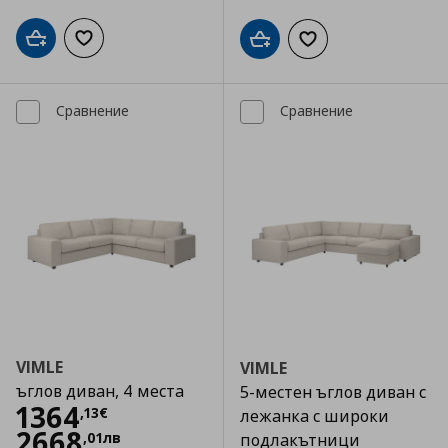
Добави в кошницата
Добави към списъка с любими
Добави в кошницата
Добави към списъка
Сравнение
Сравнение
VIMLE
VIMLE
ъглов диван, 4 места
5-местен ъглов диван с
Цена
1364,13 €
1364
,
13
€
лежанка с широки
2668
,
01
лв
подлакътници