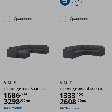
Добави в кошницата
Добави към списъка
Сравнение
Сравнение
VIMLE
VIMLE
ъглов диван, 5 места
ъглов диван, 4 места
Цена
1686,24 €
1686
Цена
1333,45 €
1333
,
24
€
,
45
€
3298
2608
,
00
лв
,
00
лв
8435 точки
6670 точки