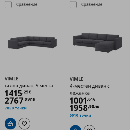
Сравнение
Сравнение
VIMLE
VIMLE
ъглов диван, 5 места
4-местен диван с
Цена
1415,25 €
1415
,
25
€
лежанка
Цена
1001,61 €
2767
1001
,
99
лв
,
61
€
1958
,
98
лв
7080 точки
5010 точки
Добави в кошницата
Добави към списъка с любими