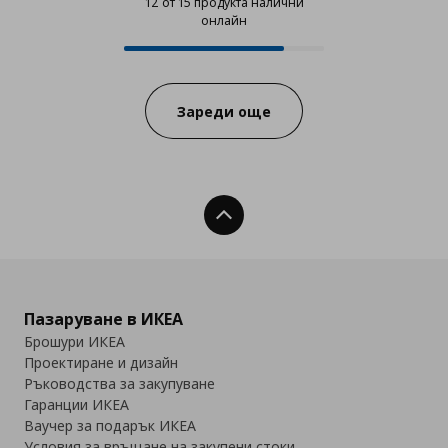
12 от 15 продукта налични
онлайн
12 от 15 продукта налични онла
Progress:
Зареди още
Нагоре
Пазаруване в ИКЕА
Брошури ИКЕА
Проектиране и дизайн
Ръководства за закупуване
Гаранции ИКЕА
Ваучер за подарък ИКЕА
Условия за връщане на закупени стоки