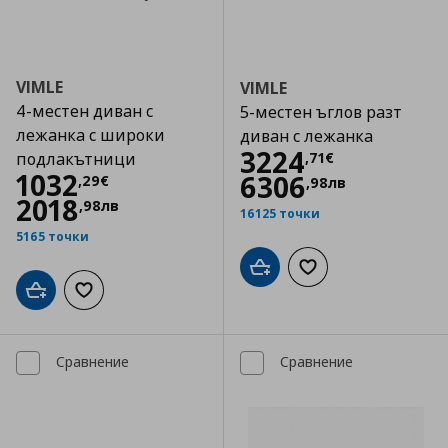
VIMLE
VIMLE
4-местен диван с
5-местен ъглов разт
лежанка с широки
диван с лежанка
Цена
3224,71 €
3224
,
71
€
подлакътници
Цена
1032,29 €
1032
6306
,
29
€
,
98
лв
2018
,
98
лв
16125 точки
5165 точки
Добави в кошницата
Добави към списъка
Добави в кошницата
Добави към списъка с любими
Сравнение
Сравнение