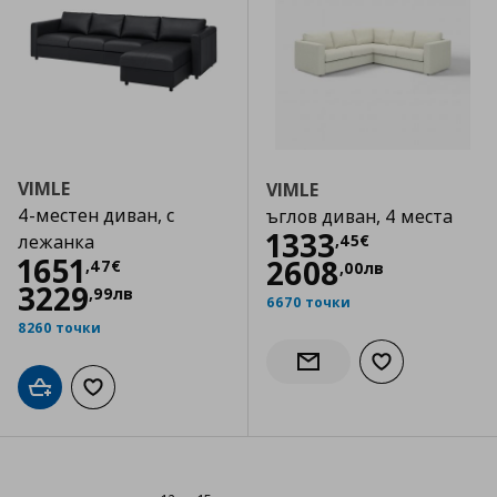
VIMLE
VIMLE
4-местен диван, с
ъглов диван, 4 места
Цена
1333,45 €
1333
,
45
€
лежанка
Цена
1651,47 €
1651
2608
,
47
€
,
00
лв
3229
,
99
лв
6670 точки
8260 точки
Добави към сп
Информирай ме за налич
Добави в кошницата
Добави към списъка с любими