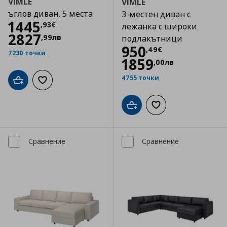
VIMLE
VIMLE
ъглов диван, 5 места
3-местен диван с
Цена
1445,93 €
1445
,
93
€
лежанка с широки
2827
,
99
лв
подлакътници
Цена
950,49 €
950
,
49
€
7230 точки
1859
,
00
лв
4755 точки
Добави в кошницата
Добави към списъка с любими
Добави в кошницата
Добави към списъка
Сравнение
Сравнение