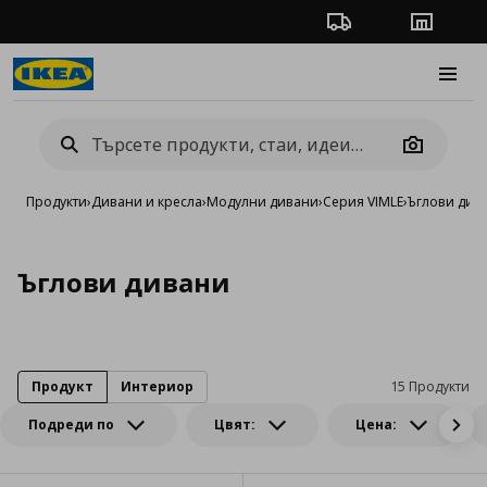
Проследяване на п
Магази
Burge
Camera
Продукти
›
Дивани и кресла
›
Модулни дивани
›
Серия VIMLE
›
Ъглови див
Ъглови дивани
Продукт
Интериор
15 Продукти
Подреди по
Цвят:
Цена: