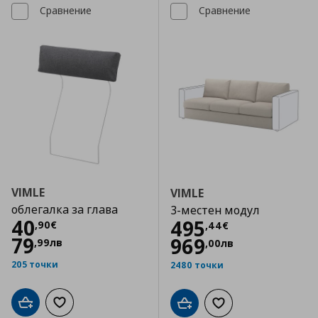
Сравнение
Сравнение
VIMLE
VIMLE
облегалка за глава
3-местен модул
Цена
40,90 €
40
Цена
495,44 €
495
,
90
€
,
44
€
79
969
,
99
лв
,
00
лв
205 точки
2480 точки
Добави в кошницата
Добави към списъка с любими
Добави в кошницата
Добави към списъка