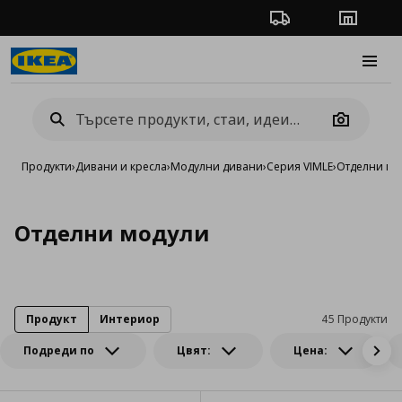
Проследяване на п
Магази
Burge
Camera
Продукти
›
Дивани и кресла
›
Модулни дивани
›
Серия VIMLE
›
Отделни мо
Отделни модули
Продукт
Интериор
45 Продукти
Подреди по
Цвят:
Цена: