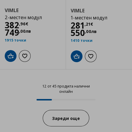
VIMLE
VIMLE
2-местен модул
1-местен модул
Цена
382,96 €
382
Цена
281,21 €
281
,
96
€
,
21
€
749
550
,
00
лв
,
00
лв
1915 точки
1410 точки
Добави в кошницата
Добави към списъка с любими
Добави в кошницата
Добави към списъка
12 от 45 продукта налични
онлайн
12 от 45 продукта налични онла
Progress:
Зареди още