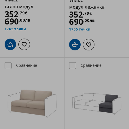
VIMLE
ъглов модул
модул лежанка
Цена
352,79 €
352
Цена
352,79 €
352
,
79
€
,
79
€
690
690
,
00
лв
,
00
лв
1765 точки
1765 точки
Добави в кошницата
Добави към списъка с любими
Добави в кошницата
Добави към списъка
Сравнение
Сравнение