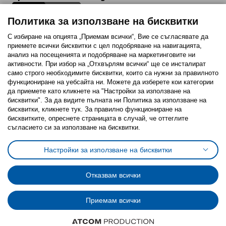
Политика за използване на бисквитки
С избиране на опцията „Приемам всички“, Вие се съгласявате да
приемете всички бисквитки с цел подобряване на навигацията,
Последвайте ни:
анализ на посещенията и подобряване на маркетинговите ни
активности. При избор на „Отхвърлям всички“ ще се инсталират
Facebook
Twitter
Youtube
Pinterest
Instagram
само строго необходимитe бисквитки, които са нужни за правилното
функциониране на уебсайта ни. Можете да изберете кои категории
да приемете като кликнете на "Настройки за използване на
бисквитки". За да видите пълната ни Политика за използване на
бисквитки, кликнете тук. За правилно функциониране на
бисквитките, опреснете страницата в случай, че оттеглите
съгласието си за използване на бисквитки.
Политика за използване на бисквитки (Cookies)
Избор на настройки за използване на бисквитки
Настройки за използване на бисквитки
Условия за ползване на ikea.bg
Обща политика за личните данни
Политика за защита на личните данни на ikea.bg
Общи условия на програма IKEA Family
Отказвам всички
Политика за защита на лични данни на програма IKEA Family
Приемам всички
© Inter-IKEA Systems B.V. 1999 - 2025