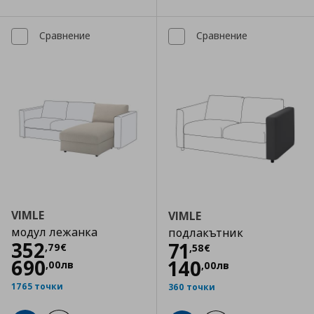
Сравнение
Сравнение
VIMLE
VIMLE
модул лежанка
подлакътник
Цена
352,79 €
352
Цена
71,58 €
71
,
79
€
,
58
€
690
140
,
00
лв
,
00
лв
1765 точки
360 точки