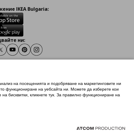
ение IKEA Bulgaria:
вайте ни:
ook
Twitter
Youtube
Pinterest
Instagram
 анализ на посещенията и подобряване на маркетинговите ни
олзване на ikea.bg
ото функциониране на уебсайта ни. Можете да изберете кои
 IKEA Family
е на бисквитки, кликнете тук. За правилно функциониране на