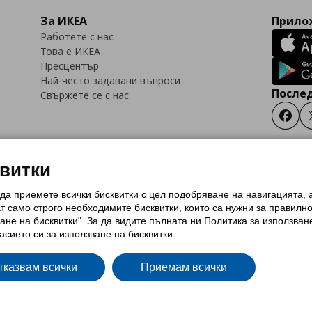
За ИКЕА
Прилож
Работете с нас
Това е ИКЕА
Пресцентър
Най-често задавани въпроси
Послед
Свържете се с нас
Faceb
квитки
 да приемете всички бисквитки с цел подобряване на навигацията,
тки (Cookies)
Избор на настройки за използване на бисквитки
Условия за п
ат само строго необходимитe бисквитки, които са нужни за правилн
Политика за защита на личните данни на ikea.bg
Общи условия на програма
ане на бисквитки". За да видите пълната ни Политика за използван
и на програма IKEA Family
асието си за използване на бисквитки.
тказвам всички
Приемам всички