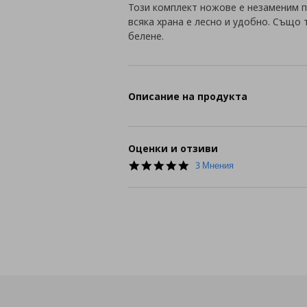
Този комплект ножове е незаменим п
всяка храна е лесно и удобно. Също 
белене.
Описание на продукта
Оценки и отзиви
5.0
3 Мнения
star
rating