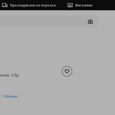
Проследяване на поръчка
Магазини
Camera
Добави към списъка с люб
жове, 3 бр
а
23,47 €
5.0
3 Мнения
star
rating