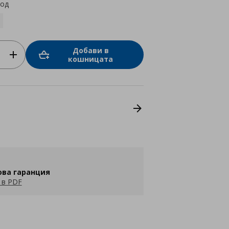
код
Добави в
кошницата
ова гаранция
 в PDF