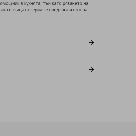
омощник в кухнята, тъй като рязането на
така в същата серия се предлага и нож за