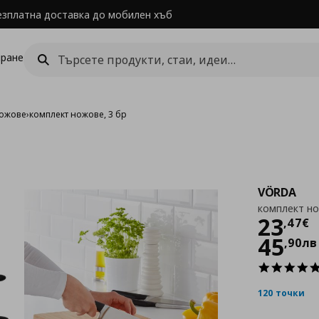
езплатна доставка до мобилен хъб
ране
ожове
›
комплект ножове, 3 бр
VÖRDA
комплект но
Цен
23
,
47
€
45
,
90
лв
120 точки