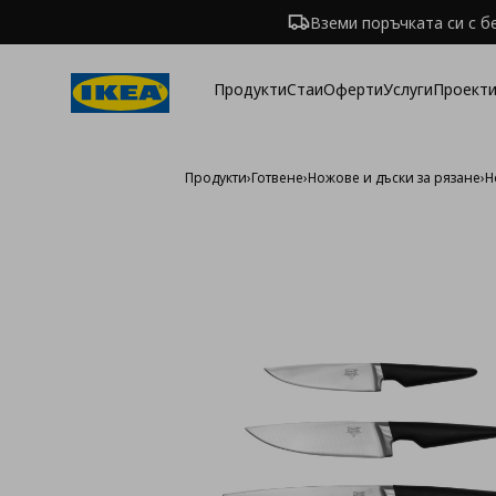
Вземи поръчката си с б
Продукти
Стаи
Оферти
Услуги
Проекти
Продукти
›
Готвене
›
Ножове и дъски за рязане
›
Н