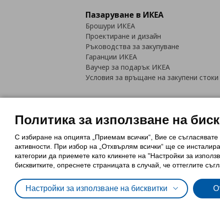
Пазаруване в ИКЕА
Брошури ИКЕА
Проектиране и дизайн
Ръководства за закупуване
Гаранции ИКЕА
Ваучер за подарък ИКЕА
Условия за връщане на закупени стоки
Политика за използване на бис
С избиране на опцията „Приемам всички“, Вие се съгласявате
Политика за използване на бискви
активности. При избор на „Отхвърлям всички“ ще се инсталир
Обща политика за личните данни
категории да приемете като кликнете на "Настройки за използв
Политика за защита на лични данн
бисквитките, опреснете страницата в случай, че оттеглите съгл
Настройки за използване на бисквитки
О
© Inter-IKEA Systems B.V. 1999 - 2025