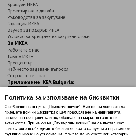
Брошури ИКЕА
Проектиране и дизайн
Ръководства за закупуване
Гаранции ИКЕА
Ваучер за подарък ИКЕА
Условия за връщане на закупени стоки
За ИКЕА
Работете с нас
Това е ИКЕА
Пресцентър
Най-често задавани въпроси
Свържете се с нас
Приложение IKEA Bulgaria:
Политика за използване на бисквитки
С избиране на опцията „Приемам всички“, Вие се съгласявате да
приемете всички бисквитки с цел подобряване на навигацията,
Последвайте ни:
анализ на посещенията и подобряване на маркетинговите ни
активности. При избор на „Отхвърлям всички“ ще се инсталират
Facebook
Twitter
Youtube
Pinterest
Instagram
само строго необходимитe бисквитки, които са нужни за правилното
функциониране на уебсайта ни. Можете да изберете кои категории