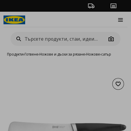
Проследяване на п
Магази
Burge
Camera
Продукти
›
Готвене
›
Ножове и дъски за рязане
›
Ножове
›
сатър
Добав