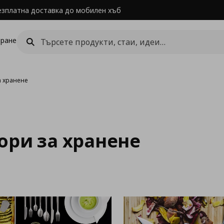
езплатна доставка до мобилен хъб
ране
а хранене
бори за хранене