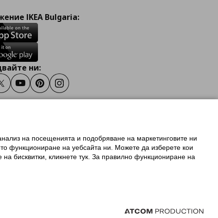
ение IKEA Bulgaria:
вайте ни:
ook
Twitter
Youtube
Pinterest
Instagram
 анализ на посещенията и подобряване на маркетинговите ни
олзване на ikea.bg
ото функциониране на уебсайта ни. Можете да изберете кои
 IKEA Family
е на бисквитки, кликнете тук. За правилно функциониране на