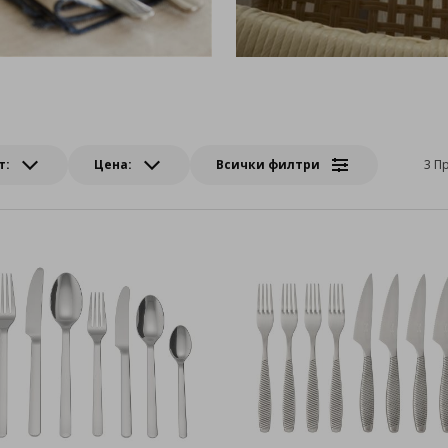
т:
Цена:
Всички филтри
3 П