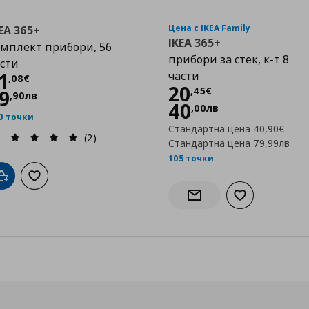
Цена с IKEA Family
EA 365+
IKEA 365+
мплект прибори, 56
прибори за стек, к-т 8
сти
Цена
51,08 €
1
части
,
08
€
Цена
20,45 €
20
,
45
€
9
,
90
лв
40
,
00
лв
0 точки
Стандартна цена
40,90€
(2)
Стандартна цена
79,99лв
105 точки
бими
Добави в кошницата
Добави към списъка с любими
Добави към сп
Информирай ме за нали