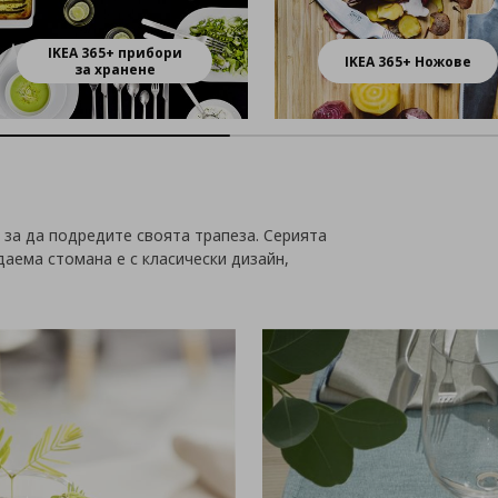
IKEA 365+ прибори
IKEA 365+ Ножове
за хранене
 за да подредите своята трапеза. Серията
даема стомана е с класически дизайн,