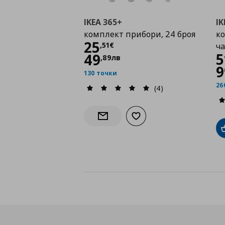
IKEA 365+
IK
комплект прибори, 24 броя
ко
Цена
25,51 €
25
,
51
€
ча
5
49
,
89
лв
9
130 точки
26
(4)
Добави към списъка с лю
Информирай ме за наличност