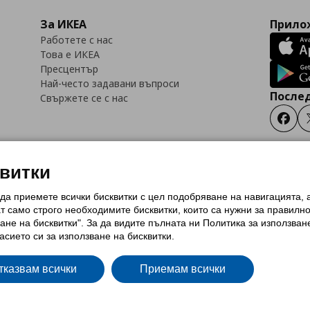
За ИКЕА
Прилож
Работете с нас
Това е ИКЕА
Пресцентър
Най-често задавани въпроси
Послед
Свържете се с нас
Faceb
квитки
 да приемете всички бисквитки с цел подобряване на навигацията,
тки (Cookies)
Избор на настройки за използване на бисквитки
Условия за п
ат само строго необходимитe бисквитки, които са нужни за правилн
Политика за защита на личните данни на ikea.bg
Общи условия на програма
ане на бисквитки". За да видите пълната ни Политика за използван
и на програма IKEA Family
асието си за използване на бисквитки.
тказвам всички
Приемам всички