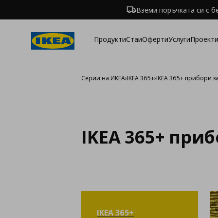
Вземи поръчката си с б
Продукти
Стаи
Оферти
Услуги
Проекти
Серии на ИКЕА
›
IKEA 365+
›
IKEA 365+ прибори з
IKEA 365+ при
IKEA 365+