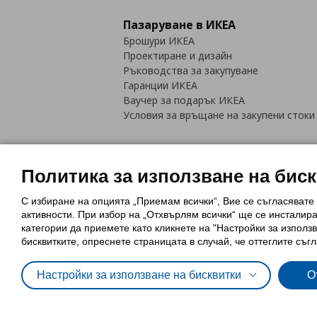
Пазаруване в ИКЕА
Брошури ИКЕА
Проектиране и дизайн
Ръководства за закупуване
Гаранции ИКЕА
Ваучер за подарък ИКЕА
Условия за връщане на закупени стоки
Политика за използване на бис
С избиране на опцията „Приемам всички“, Вие се съгласявате
Политика за използване на бискви
активности. При избор на „Отхвърлям всички“ ще се инсталир
Обща политика за личните данни
категории да приемете като кликнете на "Настройки за използв
Политика за защита на лични данн
бисквитките, опреснете страницата в случай, че оттеглите съгл
Настройки за използване на бисквитки
О
© Inter-IKEA Systems B.V. 1999 - 2025