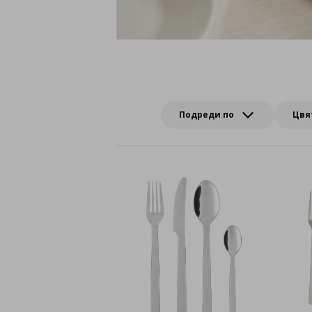
Подреди по
Цвя