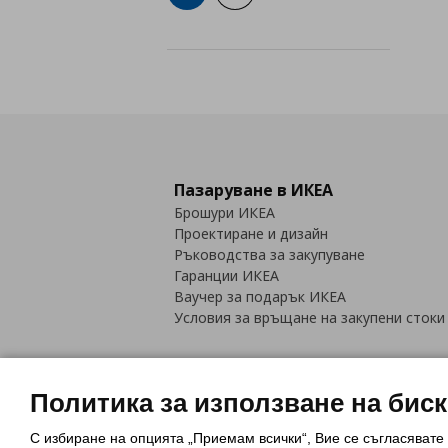
Пазаруване в ИКЕА
Брошури ИКЕА
Проектиране и дизайн
Ръководства за закупуване
Гаранции ИКЕА
Ваучер за подарък ИКЕА
Условия за връщане на закупени стоки
Политика за използване на бис
С избиране на опцията „Приемам всички“, Вие се съгласявате