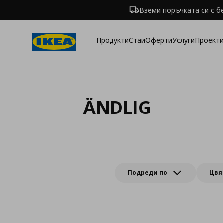
Вземи поръчката си с б
Продукти
Стаи
Оферти
Услуги
Проекти
ÄNDLIG
Подреди по
Цвя