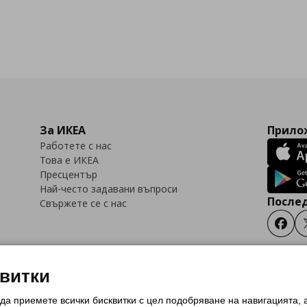
За ИКЕА
Прилож
Работете с нас
Това е ИКЕА
Пресцентър
Най-често задавани въпроси
Послед
Свържете се с нас
Faceb
квитки
 да приемете всички бисквитки с цел подобряване на навигацията,