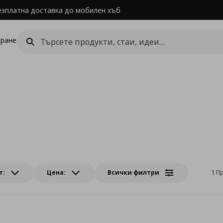
езплатна доставка до мобилен хъб
ране
т:
Цена:
Всички филтри
1 П