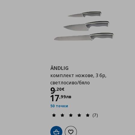
ÄNDLIG
комплект ножове, 3 бр,
светлосиво/бяло
Цена
9,20 €
9
,
20
€
17
,
99
лв
50 точки
(7)
Добави в кошницата
Добави към списъка с любими