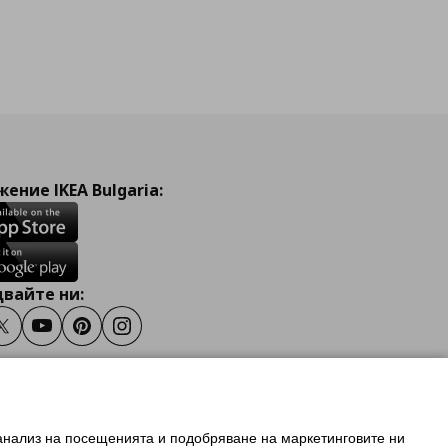
ение IKEA Bulgaria:
вайте ни:
ook
Twitter
Youtube
Pinterest
Instagram
 анализ на посещенията и подобряване на маркетинговите ни