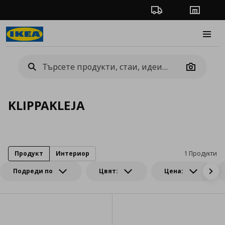
Проследяване на п
Магази
Burge
Camera
KLIPPAKLEJA
Продукт
Интериор
1 Продукти
Подреди по
Цвят:
Цена: