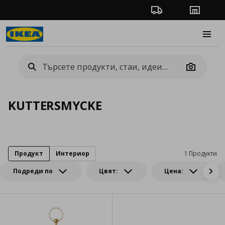
Проследяване на п
Магази
Burge
Camera
KUTTERSMYCKE
Продукт
Интериор
1 Продукти
Подреди по
Цвят:
Цена: