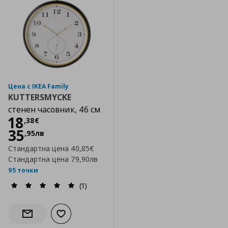
Цена с IKEA Family
KUTTERSMYCKE
стенен часовник, 46 см
Цена
18,38 €
18
,
38
€
35
,
95
лв
Стандартна цена
40,85€
Стандартна цена
79,90лв
95 точки
(1)
Добави към списъка с любими
Информирай ме за наличност