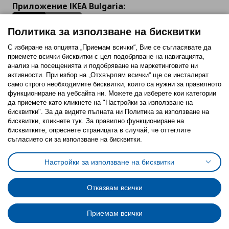
Приложение IKEA Bulgaria:
Политика за използване на бисквитки
С избиране на опцията „Приемам всички“, Вие се съгласявате да
приемете всички бисквитки с цел подобряване на навигацията,
Последвайте ни:
анализ на посещенията и подобряване на маркетинговите ни
активности. При избор на „Отхвърлям всички“ ще се инсталират
Facebook
Twitter
Youtube
Pinterest
Instagram
само строго необходимитe бисквитки, които са нужни за правилното
функциониране на уебсайта ни. Можете да изберете кои категории
да приемете като кликнете на "Настройки за използване на
бисквитки". За да видите пълната ни Политика за използване на
бисквитки, кликнете тук. За правилно функциониране на
бисквитките, опреснете страницата в случай, че оттеглите
съгласието си за използване на бисквитки.
Политика за използване на бисквитки (Cookies)
Избор на настройки за използване на бисквитки
Настройки за използване на бисквитки
Условия за ползване на ikea.bg
Обща политика за личните данни
Политика за защита на личните данни на ikea.bg
Общи условия на програма IKEA Family
Отказвам всички
Политика за защита на лични данни на програма IKEA Family
Приемам всички
© Inter-IKEA Systems B.V. 1999 - 2025