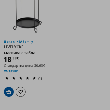
Цена с IKEA Family
LIVELYCKE
масичка с табла
Цена
18,38 €
18
,
38
€
Стандартна цена
30,63€
95 точки
(1)
Добави в кошницата
Добави към списъка с любими