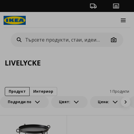
Проследяване на п
Магази
Burge
Camera
LIVELYCKE
Продукт
Интериор
1 Продукти
Подреди по
Цвят:
Цена: