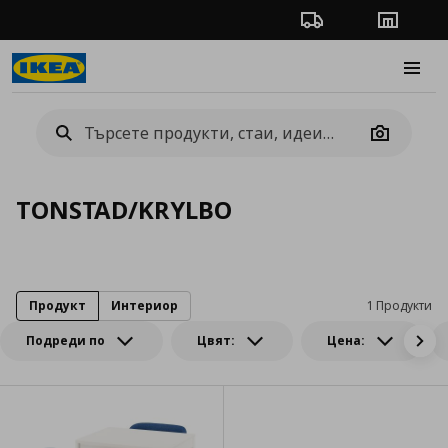
Проследяване на п
Магази
Burge
Camera
TONSTAD/KRYLBO
Продукт
Интериор
1 Продукти
Подреди по
Цвят:
Цена: