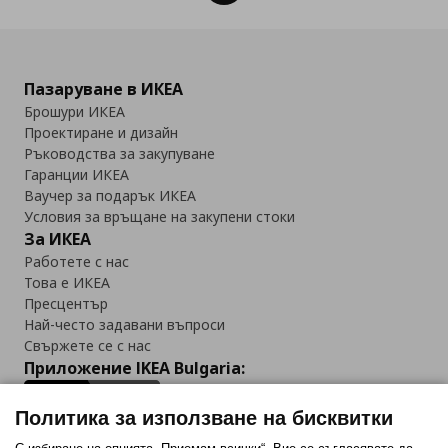
Пазаруване в ИКЕА
Брошури ИКЕА
Проектиране и дизайн
Ръководства за закупуване
Гаранции ИКЕА
Ваучер за подарък ИКЕА
Условия за връщане на закупени стоки
За ИКЕА
Работете с нас
Това е ИКЕА
Пресцентър
Най-често задавани въпроси
Свържете се с нас
Приложение IKEA Bulgaria:
Политика за използване на бисквитки