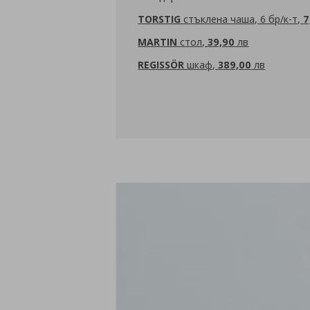
TORSTIG
стъклена чаша, 6 бр/к-т,
7
MARTIN
стол,
39,90
лв
REGISSÖR
шкаф,
389,00
лв