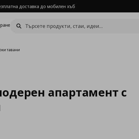
езплатна доставка до мобилен хъб
ране
оки тавани
одерен апартамент с
и