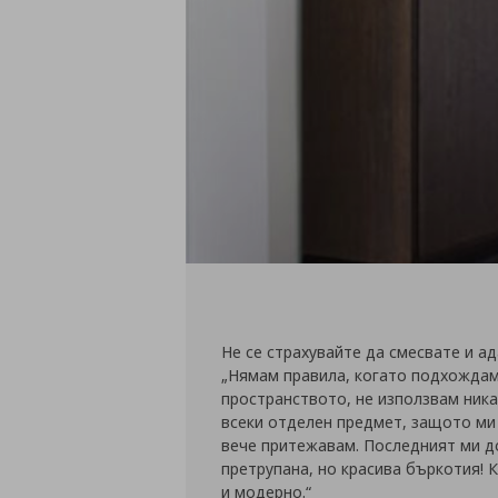
Не се страхувайте да смесвате и а
„Нямам правила, когато подхождам
пространството, не използвам ника
всеки отделен предмет, защото ми 
вече притежавам. Последният ми д
претрупана, но красива бъркотия! 
и модерно.“