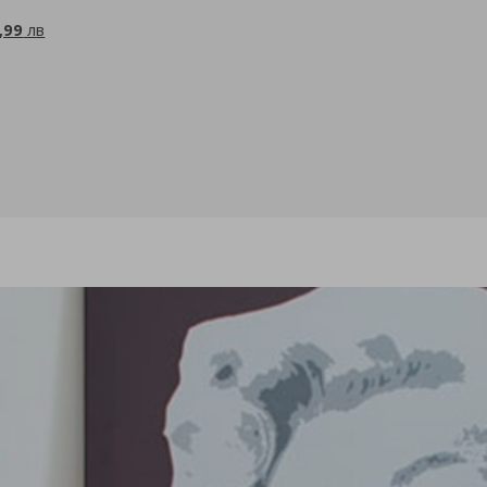
,99
лв