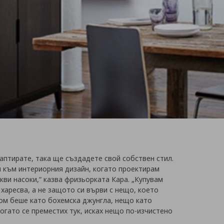
даптирате, така ще създадете свой собствен стил.
 към интериорния дизайн, когато проектирам
кви насоки,“ казва фризьорката Кара. „Купувам
харесва, а не защото си върви с нещо, което
ом беше като бохемска джунгла, нещо като
Когато се преместих тук, исках нещо по-изчистено