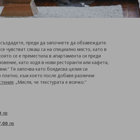
 създадете, преди да започнете да обзавеждате.
се чувстват сякаш са на специално място, като в
 която се е преместила в апартамента си преди
овение, кaто ходя в нови ресторанти или кафета,
ани.“ Тя започва като боядисва целия си
о платно, към което после добавя различни
стения
. „Мисля, че текстурата е всичко.“
0
лв
7,00
лв