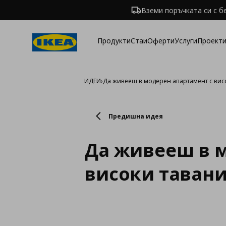
Вземи поръчката си с б
Продукти
Стаи
Оферти
Услуги
Проекти
ИДЕИ
›
Да живееш в модерен апартамент с вис
Предишна идея
Да живееш в м
високи таван