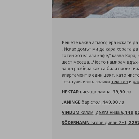
Решете каква атмосфера искате да
„Исках домът ми да кара хората да 
готин хотел или кафе,“ казва Кара,
шест месеца. „Често намирам вдъхн
за да разбера как са били проектир
апартамент в един цвят, като чист
текстури, използвайки
текстил
и
ра
HEKTAR
висяща лампа,
39,90
лв
JANINGE
бар стол,
149,00
лв
VINDUM
килим, дълга нишка,
149,0
SÖDERHAMN
ъглов диван 2+1,
229