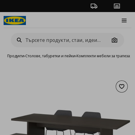
Проследяване на п
Магази
Burge
Camera
Продукти
›
Столове, табуретки и пейки
›
Комплекти мебели за трапезари
Добав