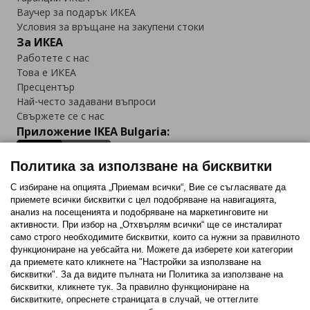
Ваучер за подарък ИКЕА
Условия за връщане на закупени стоки
За ИКЕА
Работете с нас
Това е ИКЕА
Пресцентър
Най-често задавани въпроси
Свържете се с нас
Приложение IKEA Bulgaria:
Политика за използване на бисквитки
С избиране на опцията „Приемам всички“, Вие се съгласявате да
приемете всички бисквитки с цел подобряване на навигацията,
Последвайте ни:
анализ на посещенията и подобряване на маркетинговите ни
активности. При избор на „Отхвърлям всички“ ще се инсталират
Facebook
Twitter
Youtube
Pinterest
Instagram
само строго необходимитe бисквитки, които са нужни за правилното
функциониране на уебсайта ни. Можете да изберете кои категории
да приемете като кликнете на "Настройки за използване на
бисквитки". За да видите пълната ни Политика за използване на
бисквитки, кликнете тук. За правилно функциониране на
бисквитките, опреснете страницата в случай, че оттеглите