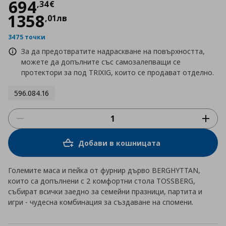
Цена
694,34 €
694
,
34
€
1358
,
01
лв
3475 точки
За да предотвратите надраскване на повърхността,
можете да допълните със самозалепващи се
протектори за под TRIXIG, които се продават отделно.
596.084.16
Добави в кошницата
Големите маса и пейка от фурнир дърво BERGHYTTAN,
които са допълнени с 2 комфортни стола TOSSBERG,
събират всички заедно за семейни празници, партита и
игри - чудесна комбинация за създаване на спомени.