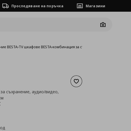
Проследяване на поръчка
Магазини
Camera
ние BESTA
›
TV шкафове BESTA
›
комбинация за съхранение, аудио/видео, 3
Добави към списъка с люб
за съхранение, аудио/видео,
см
а
547,55 €
€
код