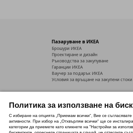
Пазаруване в ИКЕА
Брошури ИКЕА
Проектиране и дизайн
Ръководства за закупуване
Гаранции ИКЕА
Ваучер за подарък ИКЕА
Условия за връщане на закупени стоки
Политика за използване на бис
С избиране на опцията „Приемам всички“, Вие се съгласявате
Политика за използване на бискви
активности. При избор на „Отхвърлям всички“ ще се инсталир
Обща политика за личните данни
категории да приемете като кликнете на "Настройки за използв
Политика за защита на лични данн
бисквитките, опреснете страницата в случай, че оттеглите съгл