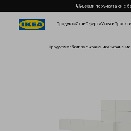
Вземи поръчката си с б
Продукти
Стаи
Оферти
Услуги
Проекти
Продукти
›
Мебели за съхранение
›
Съхранение 