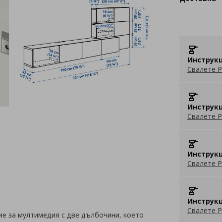
Инструкц
Свалете P
Инструкц
Свалете P
Инструкц
Свалете P
Инструкц
Свалете P
ие за мултимедия с две дълбочини, което