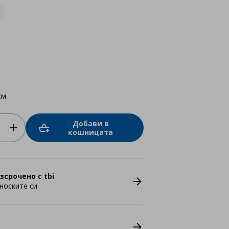
см
Добави в
кошницата
зсрочено с tbi
носките си