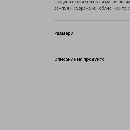
създава отличително визуално впеча
семпъл и съвременен облик - който 
Размери
Описание на продукта