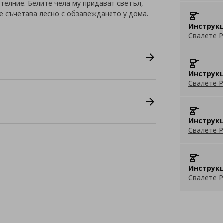
телние. Белите чела му придават светъл,
се съчетава лесно с обзавеждането у дома.
Инструкц
Свалете P
Инструкц
Свалете P
Инструкц
Свалете P
Инструкц
Свалете P