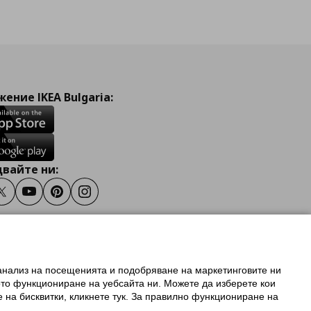
ение IKEA Bulgaria:
вайте ни:
ook
Twitter
Youtube
Pinterest
Instagram
 анализ на посещенията и подобряване на маркетинговите ни
олзване на ikea.bg
ото функциониране на уебсайта ни. Можете да изберете кои
 IKEA Family
е на бисквитки, кликнете тук. За правилно функциониране на