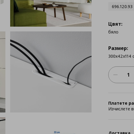
696.120.93
Цвят:
бяло
Размер:
300x42x114 
Платете ра
Изчислете в
Доставка