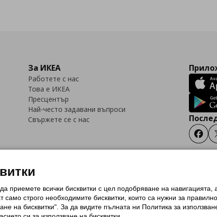
За ИКЕА
Прилож
Работете с нас
Това е ИКЕА
Пресцентър
Най-често задавани въпроси
Послед
Свържете се с нас
Faceb
квитки
 да приемете всички бисквитки с цел подобряване на навигацията,
тки (Cookies)
Избор на настройки за използване на бисквитки
Условия за п
ат само строго необходимитe бисквитки, които са нужни за правилн
Политика за защита на личните данни на ikea.bg
Общи условия на програма
ане на бисквитки". За да видите пълната ни Политика за използван
и на програма IKEA Family
асието си за използване на бисквитки.