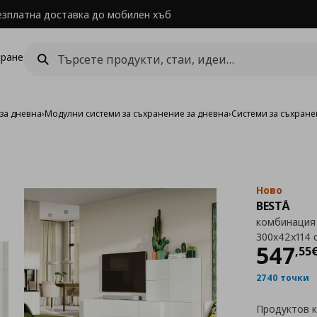
езплатна доставка до мобилен хъб
ране
за дневна
›
Модулни системи за съхранение за дневна
›
Системи за съхране
Ново
BESTÅ
комбинация 
300x42x114 
Цен
547
,
55
2740 точки
Продуктов 