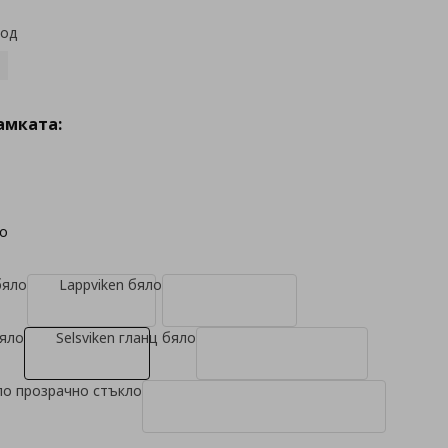
код
амката:
ло
бяло
Lappviken бяло
бяло
Selsviken гланц бяло
яло прозрачно стъкло