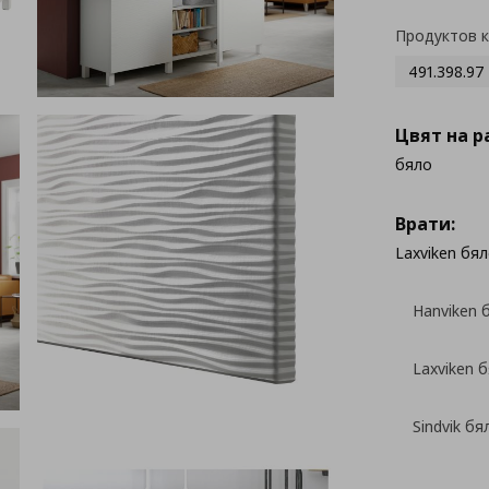
Продуктов 
491.398.97
Цвят на р
бяло
Врати:
Laxviken бя
Hanviken 
Laxviken 
Sindvik б