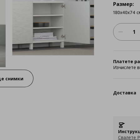
Размер:
180x40x74 с
Платете ра
Изчислете в
е снимки
Доставка
Инструкц
Свалете P