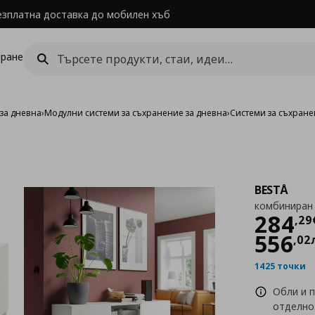
езплатна доставка до мобилен хъб
ране
за дневна
›
Модулни системи за съхранение за дневна
›
Системи за съхране
BESTÅ
комбиниран 
Цен
284
,
29
556
,
02
1425 точки
Обли и 
отделно