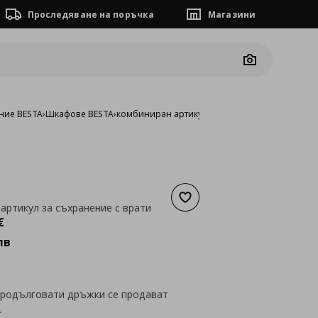
Проследяване на поръчка
Магазини
Camera
ние BESTA
›
Шкафове BESTA
›
комбиниран артикул за съхранение с врати
Добави към списъка с люб
артикул за съхранение с врати
а
284,29 €
€
лв
продълговати дръжки се продават
.