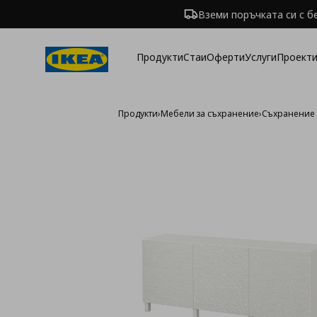
Вземи поръчката си с б
Продукти
Стаи
Оферти
Услуги
Проекти
Продукти
›
Мебели за съхранение
›
Съхранение 