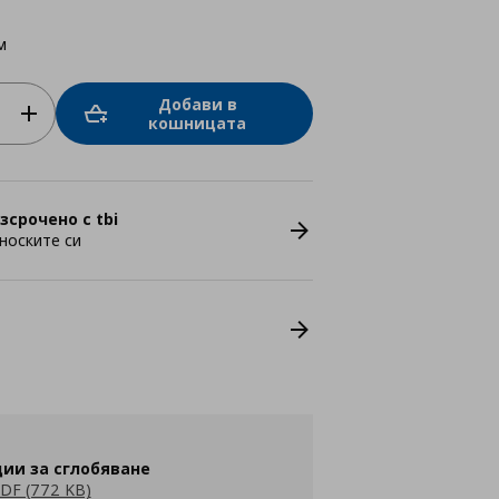
м
Добави в
кошницата
зсрочено с tbi
носките си
ии за сглобяване
DF (772 KB)