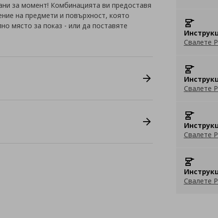
ани за момент! Комбинацията ви предоставя
ение на предмети и повърхност, която
но място за показ - или да поставяте
Инструкц
Свалете P
Инструкц
Свалете P
Инструкц
Свалете P
Инструкц
Свалете P