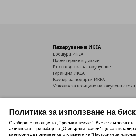
Пазаруване в ИКЕА
Брошури ИКЕА
Проектиране и дизайн
Ръководства за закупуване
Гаранции ИКЕА
Ваучер за подарък ИКЕА
Условия за връщане на закупени стоки
Политика за използване на бис
С избиране на опцията „Приемам всички“, Вие се съгласявате
Политика за използване на бискви
активности. При избор на „Отхвърлям всички“ ще се инсталир
Обща политика за личните данни
категории да приемете като кликнете на "Настройки за използв