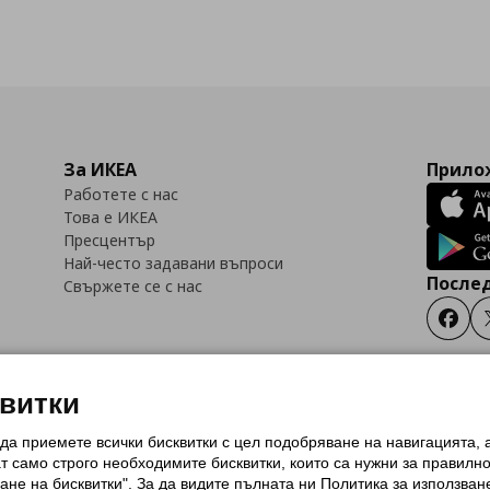
За ИКЕА
Прилож
Работете с нас
Това е ИКЕА
Пресцентър
Най-често задавани въпроси
Послед
Свържете се с нас
Faceb
квитки
 да приемете всички бисквитки с цел подобряване на навигацията,
тки (Cookies)
Избор на настройки за използване на бисквитки
Условия за п
ат само строго необходимитe бисквитки, които са нужни за правилн
Политика за защита на личните данни на ikea.bg
Общи условия на програма
ане на бисквитки". За да видите пълната ни Политика за използван