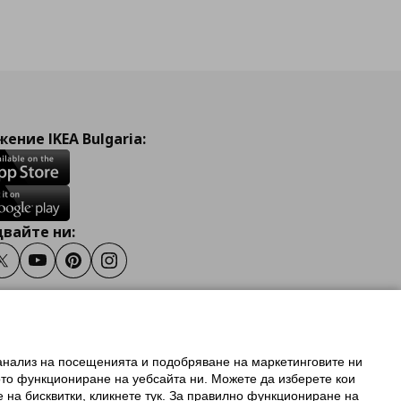
ение IKEA Bulgaria:
вайте ни:
ook
Twitter
Youtube
Pinterest
Instagram
 анализ на посещенията и подобряване на маркетинговите ни
олзване на ikea.bg
ото функциониране на уебсайта ни. Можете да изберете кои
 IKEA Family
е на бисквитки, кликнете тук. За правилно функциониране на