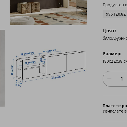
Продуктов 
996.120.82
Цвят:
бяло/фурни
Размер:
180x22x38 с
Платете ра
Изчислете в