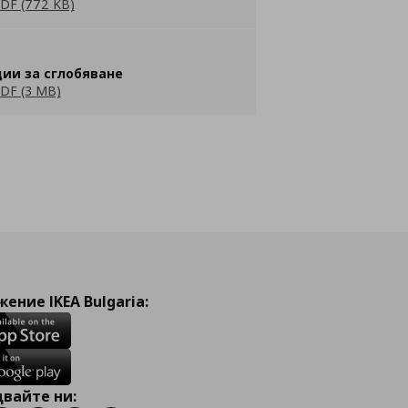
DF (772 KB)
ии за сглобяване
DF (3 MB)
ение IKEA Bulgaria:
вайте ни: