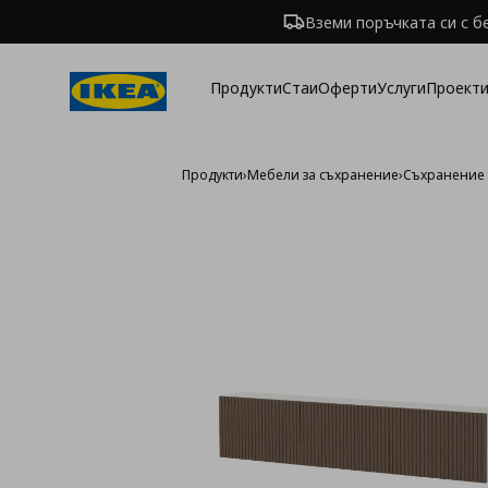
Вземи поръчката си с б
Продукти
Стаи
Оферти
Услуги
Проекти
Продукти
›
Мебели за съхранение
›
Съхранение 