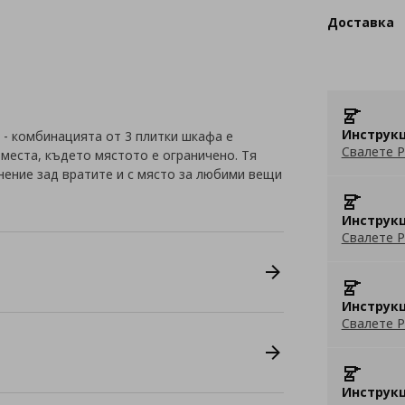
Доставка
Инструкц
- комбинацията от 3 плитки шкафа е
Свалете P
 места, където мястото е ограничено. Тя
нение зад вратите и с място за любими вещи
Инструкц
Свалете P
Инструкц
Свалете P
Инструкц