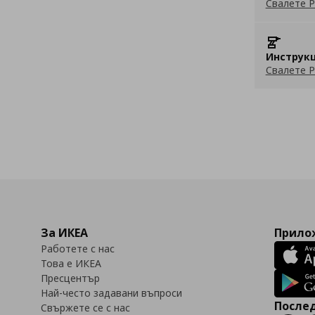
Свалете P
Инструкц
Свалете P
За ИКЕА
Прилож
Работете с нас
Това е ИКЕА
Пресцентър
Най-често задавани въпроси
Послед
Свържете се с нас