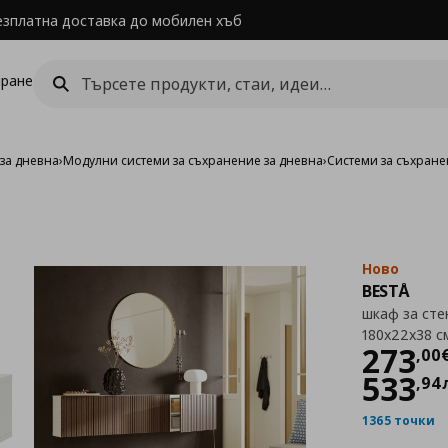
езплатна доставка до мобилен хъб
ране
за дневна
›
Модулни системи за съхранение за дневна
›
Системи за съхране
Ново
BESTÅ
шкаф за сте
180x22x38 с
Цен
273
,
00
533
,
94
1365 точки