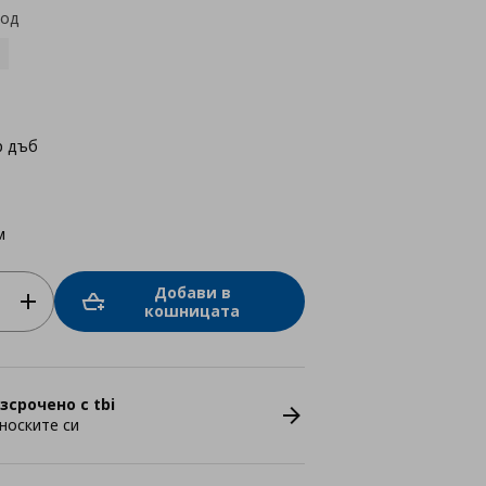
код
р дъб
м
Добави в
кошницата
зсрочено с tbi
носките си