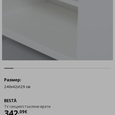
Размер:
240x42x129 см
BESTÅ
TV секция/стъклени врати
Цена
342,09 €
342
,
09
€