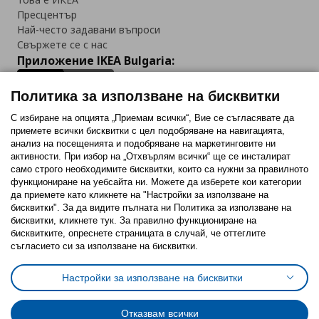
Пресцентър
Най-често задавани въпроси
Свържете се с нас
Приложение IKEA Bulgaria:
Политика за използване на бисквитки
С избиране на опцията „Приемам всички“, Вие се съгласявате да
приемете всички бисквитки с цел подобряване на навигацията,
Последвайте ни:
анализ на посещенията и подобряване на маркетинговите ни
активности. При избор на „Отхвърлям всички“ ще се инсталират
Facebook
Twitter
Youtube
Pinterest
Instagram
само строго необходимитe бисквитки, които са нужни за правилното
функциониране на уебсайта ни. Можете да изберете кои категории
да приемете като кликнете на "Настройки за използване на
бисквитки". За да видите пълната ни Политика за използване на
бисквитки, кликнете тук. За правилно функциониране на
бисквитките, опреснете страницата в случай, че оттеглите
съгласието си за използване на бисквитки.
Политика за използване на бисквитки (Cookies)
Избор на настройки за използване на бисквитки
Настройки за използване на бисквитки
Условия за ползване на ikea.bg
Обща политика за личните данни
Политика за защита на личните данни на ikea.bg
Общи условия на програма IKEA Family
Отказвам всички