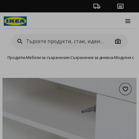
Проследяване на п
Магази
Burge
Camera
Продукти
›
Мебели за съхранение
›
Съхранение за дневна
›
Модулни сист
Добав