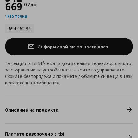
669
,
07
лв
1715 точки
694.062.86
Информирай ме за наличност
TV секцията BESTÅ е като дом за вашия телевизор с място
за съхранение на устройствата, с които го управлявате.
Скрийте безпорядъка и покажете любимите си вещи в тази
великолепна комбинация.
Описание на продукта
Платете разсрочено с tbi