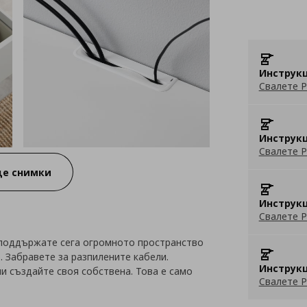
Инструкц
Свалете P
Инструкц
Свалете P
е снимки
Инструкц
Свалете P
а поддържате сега огромното пространство
. Забравете за разпилените кабели.
Инструкц
и създайте своя собствена. Това е само
Свалете P