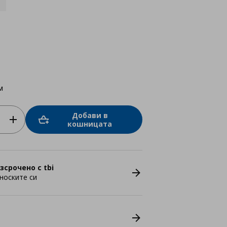
м
Добави в
кошницата
зсрочено с tbi
носките си