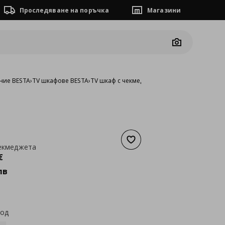
Проследяване на поръчка
Магазини
Camera
ние BESTA
›
TV шкафове BESTA
›
TV шкаф с чекмеджета
Добави към списъка с люб
чекмеджета
а
201,44 €
€
лв
код