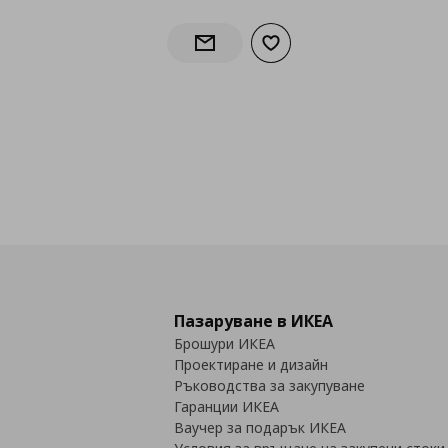
Добави към списъка с лю
Информирай ме за наличност
Пазаруване в ИКЕА
Брошури ИКЕА
Проектиране и дизайн
Ръководства за закупуване
Гаранции ИКЕА
Ваучер за подарък ИКЕА