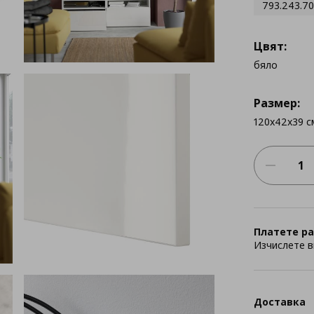
793.243.70
Цвят:
бяло
Размер:
120x42x39 с
Платете ра
Изчислете в
Доставка