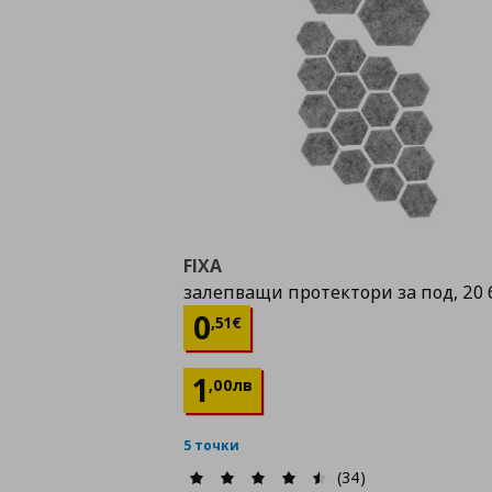
FIXA
залепващи протектори за под, 20 
Цена
0,51 €
0
,
51
€
1
,
00
лв
5 точки
(34)