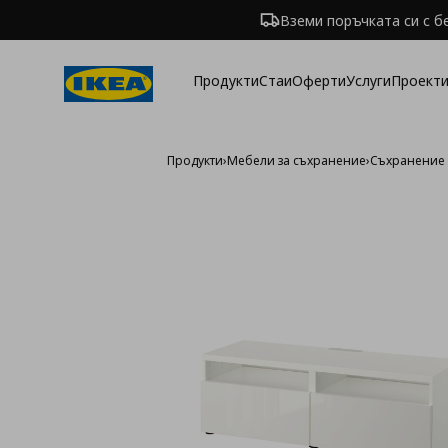
Вземи поръчката си с б
Продукти
Стаи
Оферти
Услуги
Проекти
Продукти
›
Мебели за съхранение
›
Съхранение 