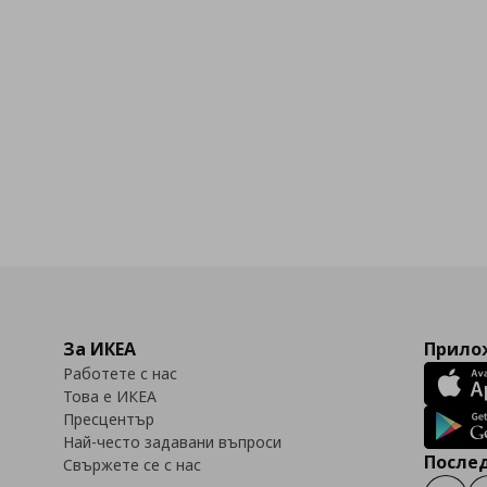
бими
За ИКЕА
Прилож
Работете с нас
Това е ИКЕА
Пресцентър
Най-често задавани въпроси
Послед
Свържете се с нас