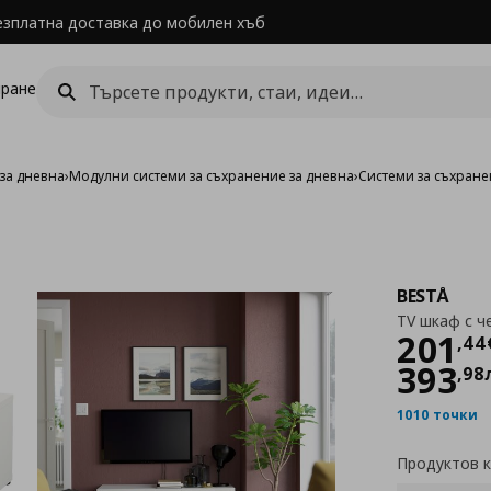
езплатна доставка до мобилен хъб
ране
за дневна
›
Модулни системи за съхранение за дневна
›
Системи за съхране
BESTÅ
TV шкаф с 
Цен
201
,
44
393
,
98
1010 точки
Продуктов 