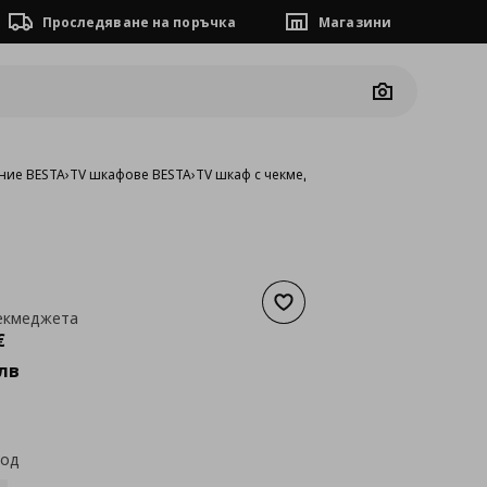
Проследяване на поръчка
Магазини
Camera
ние BESTA
›
TV шкафове BESTA
›
TV шкаф с чекмеджета
Добави към списъка с люб
чекмеджета
а
206,56 €
€
лв
код