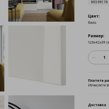
893.991.76
Цвят:
бяло
Размер:
120x42x39 с
Платете ра
Изчислете в
Доставка