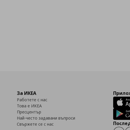
бими
За ИКЕА
Прилож
Работете с нас
Това е ИКЕА
Пресцентър
Най-често задавани въпроси
Послед
Свържете се с нас