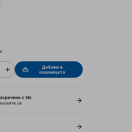
м
Добави в
кошницата
зсрочено с tbi
носките си