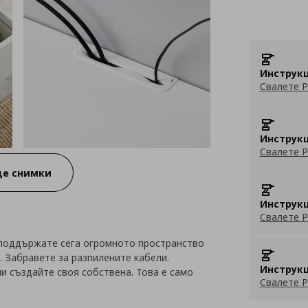
Инструкц
Свалете P
Инструкц
Свалете P
е снимки
Инструкц
Свалете P
а поддържате сега огромното пространство
. Забравете за разпилените кабели.
Инструкц
и създайте своя собствена. Това е само
Свалете P