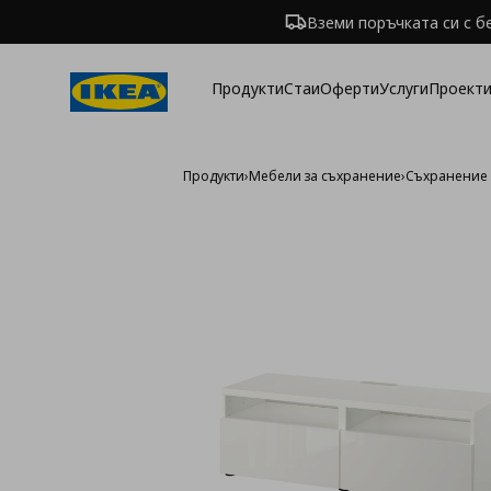
Вземи поръчката си с б
Продукти
Стаи
Оферти
Услуги
Проекти
Продукти
›
Мебели за съхранение
›
Съхранение 