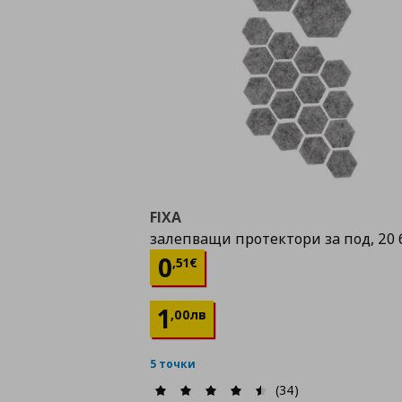
FIXA
залепващи протектори за под, 20 
Цена
0,51 €
0
,
51
€
1
,
00
лв
5 точки
(34)