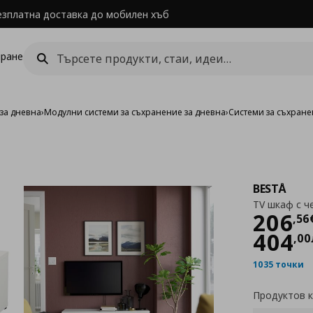
езплатна доставка до мобилен хъб
ране
за дневна
›
Модулни системи за съхранение за дневна
›
Системи за съхране
BESTÅ
TV шкаф с 
Цен
206
,
56
404
,
00
1035 точки
Продуктов 