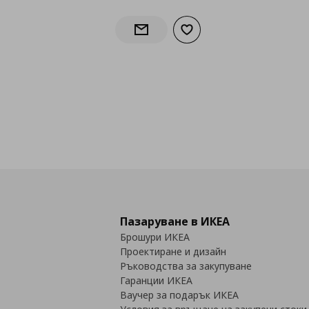
Добави към списъка с лю
Информирай ме за наличност
Пазаруване в ИКЕА
Брошури ИКЕА
Проектиране и дизайн
Ръководства за закупуване
Гаранции ИКЕА
Ваучер за подарък ИКЕА