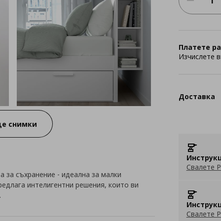
Платете ра
Изчислете в
Доставка
е снимки
Инструкц
Свалете P
та за съхранение - идеална за малки
едлага интелигентни решения, които ви
.
Инструкц
Свалете P