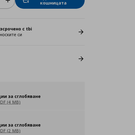
кошницата
зсрочено с tbi
носките си
ии за сглобяване
DF (4 MB)
ии за сглобяване
DF (2 MB)