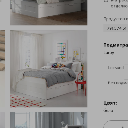
отделно
Продуктов 
791.574.51
Подматра
Luroy
Leirsund
без подм
Цвят:
бяло