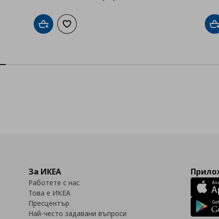
Добави в кошницата
Добави към списъка с любими
Д
За ИКЕА
Прилож
Работете с нас
Това е ИКЕА
Пресцентър
Най-често задавани въпроси