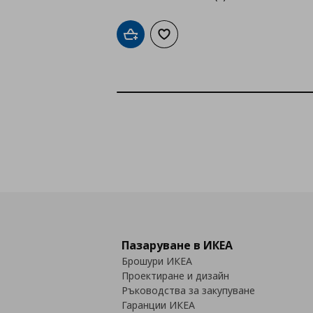
Добави в кошницата
Добави към списъка с любими
Пазаруване в ИКЕА
Брошури ИКЕА
Проектиране и дизайн
Ръководства за закупуване
Гаранции ИКЕА