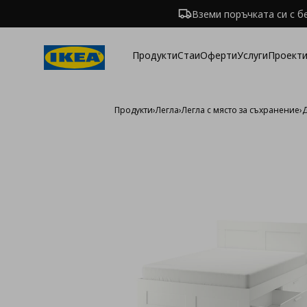
Вземи поръчката си с б
Продукти
Стаи
Оферти
Услуги
Проекти
Продукти
›
Легла
›
Легла с място за съхранение
›