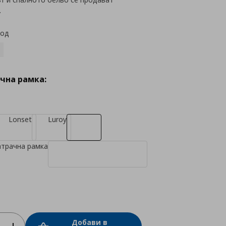
.
код
чна рамка:
Lonset
Luroy
атрачна рамка
Добави в