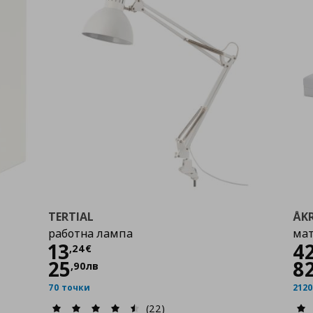
TERTIAL
ÅK
работна лампа
мат
Цена
13,24 €
Ц
13
4
,
24
€
25
8
,
90
лв
70 точки
212
(22)