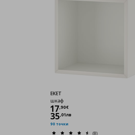
EKET
шкаф
Цена
17,90 €
17
,
90
€
35
,
01
лв
90 точки
(8)