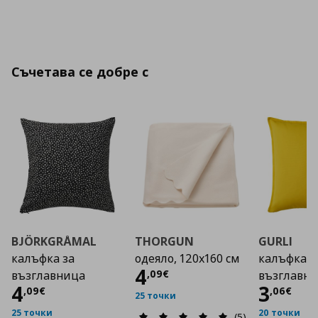
Съчетава се добре с
BJÖRKGRÅMAL
THORGUN
GURLI
калъфка за
одеяло, 120x160 см
калъфка з
Цена
4,09 €
4
,
09
€
възглавница
възглавн
Цена
4,09 €
Цена
4
3
,
09
€
,
06
€
25 точки
25 точки
20 точки
(5)