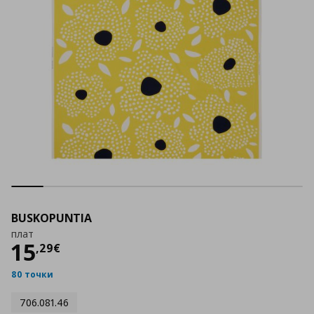
BUSKOPUNTIA
плат
Цена
15,29 €
15
,
29
€
80 точки
706.081.46