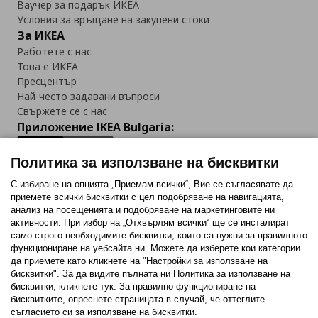
Ваучер за подарък ИКЕА
Условия за връщане на закупени стоки
За ИКЕА
Работете с нас
Това е ИКЕА
Пресцентър
Най-често задавани въпроси
Свържете се с нас
Приложение IKEA Bulgaria:
Политика за използване на бисквитки
С избиране на опцията „Приемам всички“, Вие се съгласявате да
приемете всички бисквитки с цел подобряване на навигацията,
Последвайте ни:
анализ на посещенията и подобряване на маркетинговите ни
активности. При избор на „Отхвърлям всички“ ще се инсталират
Facebook
Twitter
Youtube
Pinterest
Instagram
само строго необходимитe бисквитки, които са нужни за правилното
функциониране на уебсайта ни. Можете да изберете кои категории
да приемете като кликнете на "Настройки за използване на
бисквитки". За да видите пълната ни Политика за използване на
бисквитки, кликнете тук. За правилно функциониране на
бисквитките, опреснете страницата в случай, че оттеглите
съгласието си за използване на бисквитки.
Политика за използване на бисквитки (Cookies)