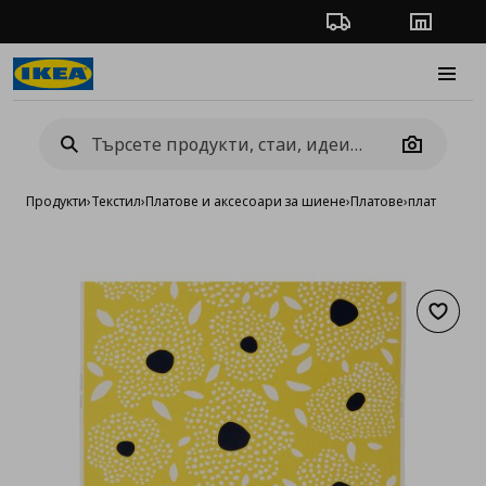
Проследяване на п
Магази
Burge
Camera
Продукти
›
Текстил
›
Платове и аксесоари за шиене
›
Платове
›
плат
Добав