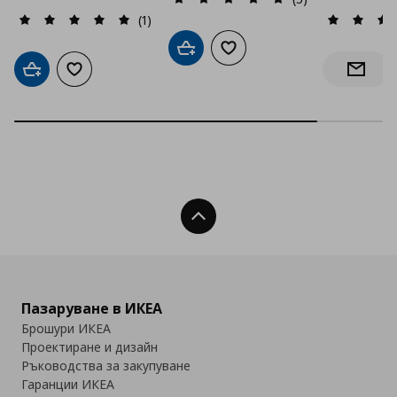
(1)
Добави в кошницата
Добави към списъка с люб
Добави в кошницата
Добави към списъка с любими
Информ
Нагоре
Пазаруване в ИКЕА
Брошури ИКЕА
Проектиране и дизайн
Ръководства за закупуване
Гаранции ИКЕА