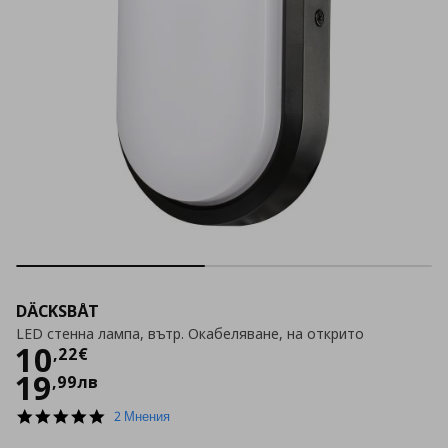
DÄCKSBÅT
LED стенна лампа, вътр. Окабеляване, на открито
Цена
10,22 €
10
,
22
€
19
,
99
лв
5.0
2 Мнения
star