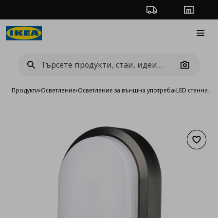
Проследяване на п
Магази
Burge
Camera
Продукти
›
Осветление
›
Осветление за външна употреба
›
LED стенна ла
Добав