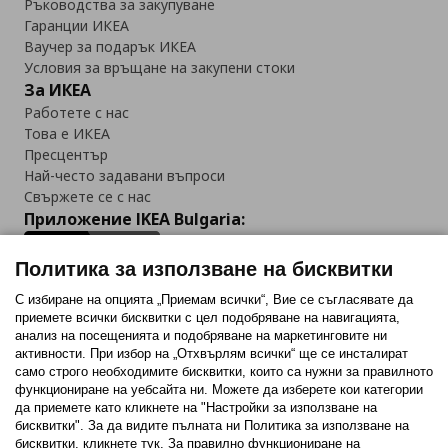
Ръководства за закупуване
Гаранции ИКЕА
Ваучер за подарък ИКЕА
Условия за връщане на закупени стоки
За ИКЕА
Работете с нас
Това е ИКЕА
Пресцентър
Най-често задавани въпроси
Свържете се с нас
Приложение IKEA Bulgaria:
Политика за използване на бисквитки
С избиране на опцията „Приемам всички“, Вие се съгласявате да
приемете всички бисквитки с цел подобряване на навигацията,
Последвайте ни:
анализ на посещенията и подобряване на маркетинговите ни
активности. При избор на „Отхвърлям всички“ ще се инсталират
Facebook
Twitter
Youtube
Pinterest
Instagram
само строго необходимитe бисквитки, които са нужни за правилното
функциониране на уебсайта ни. Можете да изберете кои категории
да приемете като кликнете на "Настройки за използване на
бисквитки". За да видите пълната ни Политика за използване на
бисквитки, кликнете тук. За правилно функциониране на