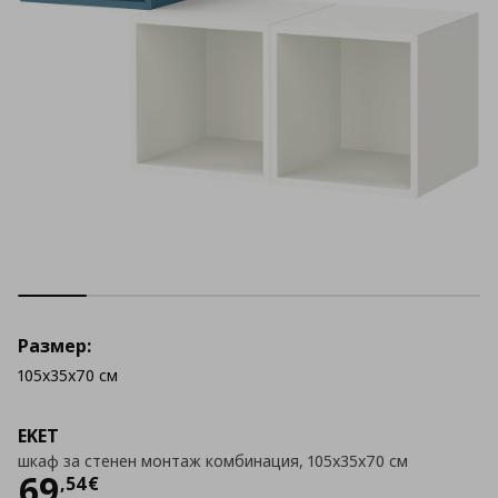
Размер:
105x35x70 см
EKET
шкаф за стенен монтаж комбинация, 105x35x70 см
Цена
69,54 €
69
,
54
€