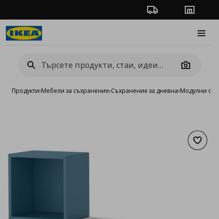
Проследяване на п
Магази
Burge
Camera
Продукти
›
Мебели за съхранение
›
Съхранение за дневна
›
Модулни сист
Добав