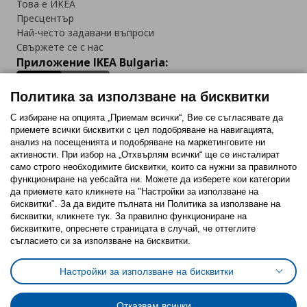
Това е ИКЕА
Пресцентър
Най-често задавани въпроси
Свържете се с нас
Приложение IKEA Bulgaria:
Политика за използване на бисквитки
С избиране на опцията „Приемам всички“, Вие се съгласявате да
приемете всички бисквитки с цел подобряване на навигацията,
Последвайте ни:
анализ на посещенията и подобряване на маркетинговите ни
активности. При избор на „Отхвърлям всички“ ще се инсталират
Facebook
Twitter
Youtube
Pinterest
Instagram
само строго необходимитe бисквитки, които са нужни за правилното
функциониране на уебсайта ни. Можете да изберете кои категории
да приемете като кликнете на "Настройки за използване на
бисквитки". За да видите пълната ни Политика за използване на
бисквитки, кликнете тук. За правилно функциониране на
бисквитките, опреснете страницата в случай, че оттеглите
съгласието си за използване на бисквитки.
Политика за използване на бисквитки (Cookies)
Избор на настройки за използване на бисквитки
Настройки за използване на бисквитки
Условия за ползване на ikea.bg
Обща политика за личните данни
Политика за защита на личните данни на ikea.bg
Общи условия на програма IKEA Family
Отказвам всички