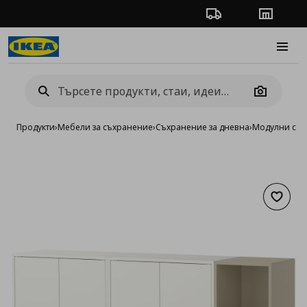
Проследяване на п
Магази
Burge
Camera
Продукти
›
Мебели за съхранение
›
Съхранение за дневна
›
Модулни сист
Добав