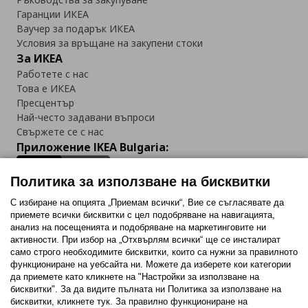
Гаранции ИКЕА
Ваучер за подарък ИКЕА
Условия за връщане на закупени стоки
За ИКЕА
Работете с нас
Това е ИКЕА
Пресцентър
Най-често задавани въпроси
Свържете се с нас
Приложение IKEA Bulgaria:
Политика за използване на бисквитки
С избиране на опцията „Приемам всички“, Вие се съгласявате да
приемете всички бисквитки с цел подобряване на навигацията,
Последвайте ни:
анализ на посещенията и подобряване на маркетинговите ни
активности. При избор на „Отхвърлям всички“ ще се инсталират
Facebook
Twitter
Youtube
Pinterest
Instagram
само строго необходимитe бисквитки, които са нужни за правилното
функциониране на уебсайта ни. Можете да изберете кои категории
да приемете като кликнете на "Настройки за използване на
бисквитки". За да видите пълната ни Политика за използване на
бисквитки, кликнете тук. За правилно функциониране на