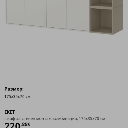
Размер:
175x35x70 см
EKET
шкаф за стенен монтаж комбинация, 175x35x70 см
Цена
220,88 €
220
,
88
€