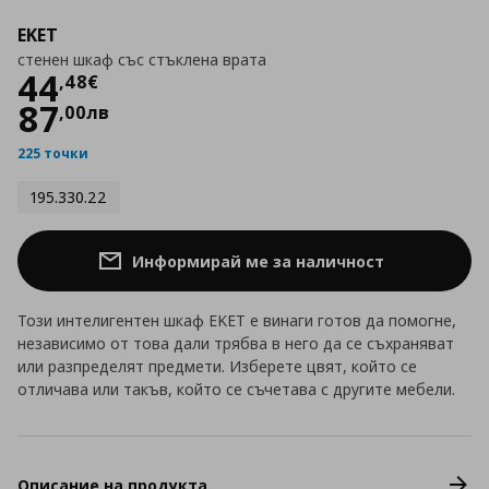
EKET
стенен шкаф със стъклена врата
Цена
44,48 €
44
,
48
€
87
,
00
лв
225 точки
195.330.22
Информирай ме за наличност
Този интелигентен шкаф EKET е винаги готов да помогне,
независимо от това дали трябва в него да се съхраняват
или разпределят предмети. Изберете цвят, който се
отличава или такъв, който се съчетава с другите мебели.
Описание на продукта