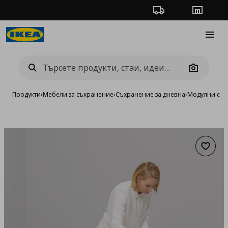
Проследяване на п
Магази
Burge
Camera
Продукти
›
Мебели за съхранение
›
Съхранение за дневна
›
Модулни сист
Добав