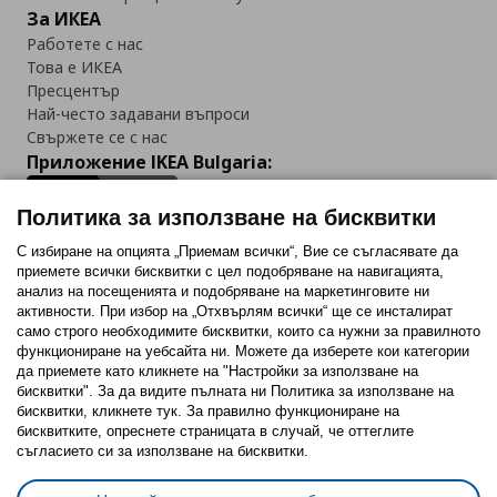
За ИКЕА
Работете с нас
Това е ИКЕА
Пресцентър
Най-често задавани въпроси
Свържете се с нас
Приложение IKEA Bulgaria:
Политика за използване на бисквитки
С избиране на опцията „Приемам всички“, Вие се съгласявате да
приемете всички бисквитки с цел подобряване на навигацията,
Последвайте ни:
анализ на посещенията и подобряване на маркетинговите ни
активности. При избор на „Отхвърлям всички“ ще се инсталират
Facebook
Twitter
Youtube
Pinterest
Instagram
само строго необходимитe бисквитки, които са нужни за правилното
функциониране на уебсайта ни. Можете да изберете кои категории
да приемете като кликнете на "Настройки за използване на
бисквитки". За да видите пълната ни Политика за използване на
бисквитки, кликнете тук. За правилно функциониране на
бисквитките, опреснете страницата в случай, че оттеглите
съгласието си за използване на бисквитки.
Политика за използване на бисквитки (Cookies)
Избор на настройки за използване на бисквитки