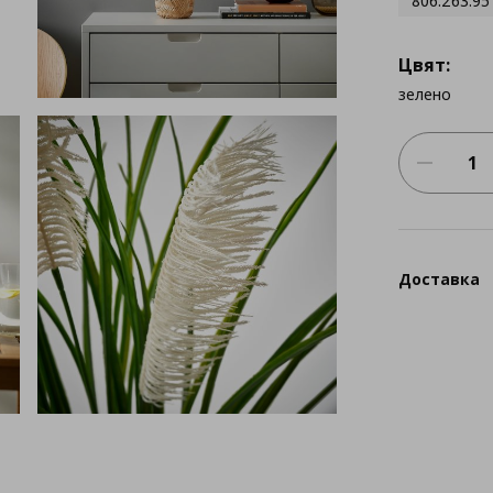
806.263.95
Цвят:
зелено
Доставка