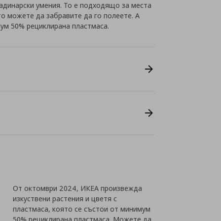
радинарски умения. То е подходящо за места
то можете да забравите да го полеете. А
ум 50% рециклирана пластмаса.
От октомври 2024, ИКЕА произвежда
изкуствени растения и цветя с
пластмаса, която се състои от минимум
50% рециклирана пластмаса. Можете да