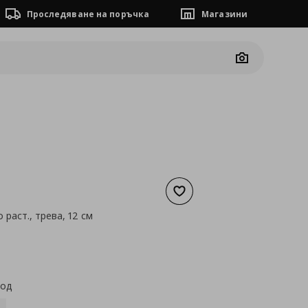
Проследяване на поръчка
Магазини
Camera
Добави към списъка с люб
о раст., трева, 12 см
а
9,99 €
код