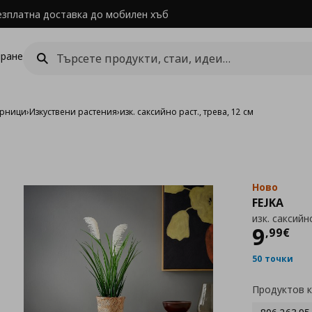
езплатна доставка до мобилен хъб
ране
арници
›
Изкуствени растения
›
изк. саксийно раст., трева, 12 см
Ново
FEJKA
изк. саксийн
Цен
9
,
99
€
50 точки
Продуктов 