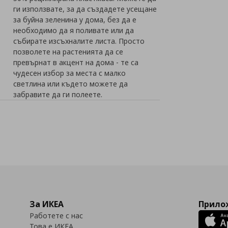
ги използвате, за да създадете усещане
за буйна зеленина у дома, без да е
необходимо да я поливате или да
събирате изсъхналите листа. Просто
позволете на растенията да се
превърнат в акцент на дома - те са
чудесен избор за места с малко
светлина или където можете да
забравите да ги полеете.
За ИКЕА
Прилож
Работете с нас
Това е ИКЕА