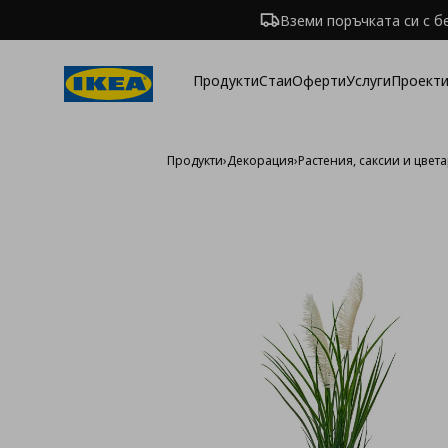
Вземи поръчката си с б
Продукти
Стаи
Оферти
Услуги
Проекти
Продукти
›
Декорация
›
Растения, саксии и цвет