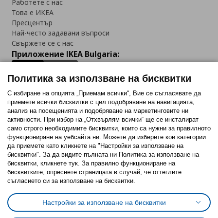
Работете с нас
Това е ИКЕА
Пресцентър
Най-често задавани въпроси
Свържете се с нас
Приложение IKEA Bulgaria:
Политика за използване на бисквитки
С избиране на опцията „Приемам всички“, Вие се съгласявате да
приемете всички бисквитки с цел подобряване на навигацията,
Последвайте ни:
анализ на посещенията и подобряване на маркетинговите ни
активности. При избор на „Отхвърлям всички“ ще се инсталират
Facebook
Twitter
Youtube
Pinterest
Instagram
само строго необходимитe бисквитки, които са нужни за правилното
функциониране на уебсайта ни. Можете да изберете кои категории
да приемете като кликнете на "Настройки за използване на
бисквитки". За да видите пълната ни Политика за използване на
бисквитки, кликнете тук. За правилно функциониране на
бисквитките, опреснете страницата в случай, че оттеглите
съгласието си за използване на бисквитки.
Политика за използване на бисквитки (Cookies)
Избор на настройки за използване на бисквитки
Настройки за използване на бисквитки
Условия за ползване на ikea.bg
Обща политика за личните данни
Политика за защита на личните данни на ikea.bg