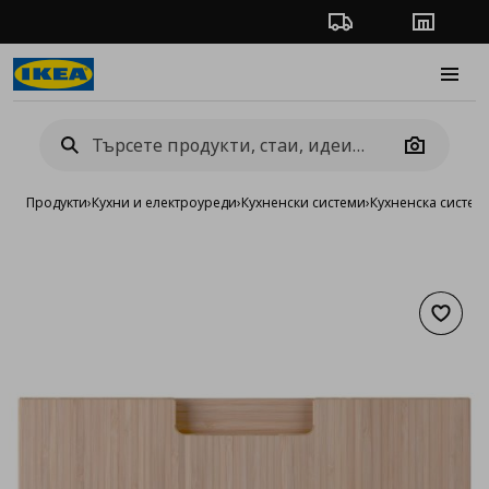
Проследяване на п
Магази
Burge
Camera
Продукти
›
Кухни и електроуреди
›
Кухненски системи
›
Кухненска систе
Добав