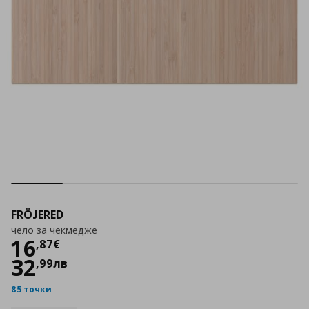
FRÖJERED
чело за чекмедже
Цена
16,87 €
16
,
87
€
32
,
99
лв
85 точки