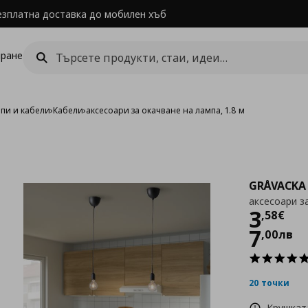
езплатна доставка до мобилен хъб
ране
мпи и кабели
›
Кабели
›
аксесоари за окачване на лампа, 1.8 м
GRÅVACKA
аксесоари за
Цен
3
,
58
€
7
,
00
лв
20 точки
Крушкат