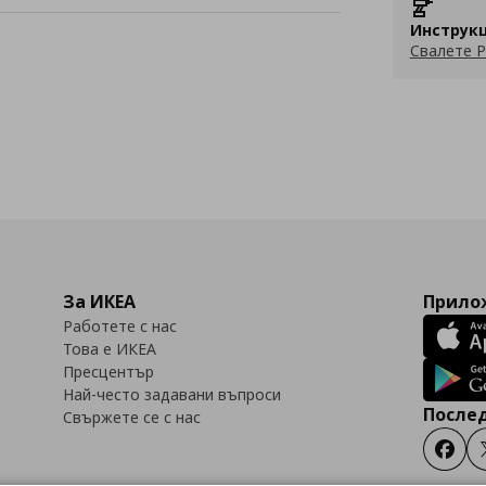
Инструкц
Свалете P
За ИКЕА
Прилож
Работете с нас
Това е ИКЕА
Пресцентър
Най-често задавани въпроси
Послед
Свържете се с нас
Faceb