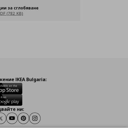
ии за сглобяване
DF (782 KB)
ение IKEA Bulgaria:
вайте ни:
ook
Twitter
Youtube
Pinterest
Instagram