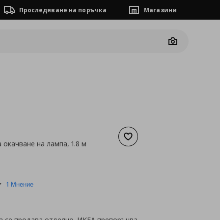
Проследяване на поръчка
Магазини
Camera
Добави към списъка с люб
 окачване на лампа, 1.8 м
а
3,58 €
5.0
1 Мнение
star
rating
а се продава отделно. ИКЕА препоръчва