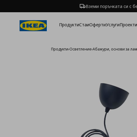
Вземи поръчката си с б
Продукти
Стаи
Оферти
Услуги
Проекти
Продукти
›
Осветление
›
Абажури, основи за ла