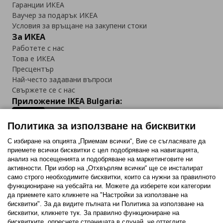
Гаранции ИКЕА
Ваучер за подарък ИКЕА
Условия за връщане на закупени стоки
За ИКЕА
Работете с нас
Това е ИКЕА
Пресцентър
Най-често задавани въпроси
Свържете се с нас
Приложение IKEA Bulgaria:
Политика за използване на бисквитки
С избиране на опцията „Приемам всички“, Вие се съгласявате да
приемете всички бисквитки с цел подобряване на навигацията,
Последвайте ни:
анализ на посещенията и подобряване на маркетинговите ни
активности. При избор на „Отхвърлям всички“ ще се инсталират
Facebook
Twitter
Youtube
Pinterest
Instagram
само строго необходимитe бисквитки, които са нужни за правилното
функциониране на уебсайта ни. Можете да изберете кои категории
да приемете като кликнете на "Настройки за използване на
бисквитки". За да видите пълната ни Политика за използване на
бисквитки, кликнете тук. За правилно функциониране на
бисквитките, опреснете страницата в случай, че оттеглите