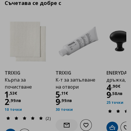
Съчетава се добре с
TRIXIG
TRIXIG
ENERYDA
Кърпа за
К-т за запълване
дръжка, 2 
Цена
4
,
90
€
почистване
на отвори
Цена
1,53 €
Цена
5,11 €
1
5
9
,
53
€
,
11
€
,
58
лв
2
9
,
99
лв
,
99
лв
25 точки
10 точки
30 точки
(2)
Добави към списъка с
Информирай ме за наличност
Добави в
До