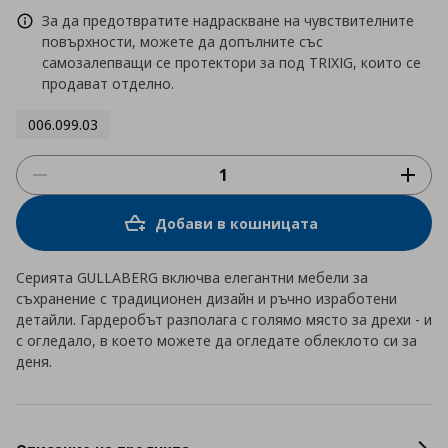
За да предотвратите надраскване на чувствителните
повърхности, можете да допълните със
самозалепващи се протектори за под TRIXIG, които се
продават отделно.
006.099.03
Добави в кошницата
Серията GULLABERG включва елегантни мебели за
съхранение с традиционен дизайн и ръчно изработени
детайли. Гардеробът разполага с голямо място за дрехи - и
с огледало, в което можете да огледате облеклото си за
деня.