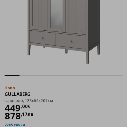
Ново
GULLABERG
гардероб, 128x64x201 см
Цена
449,00 €
449
,
00
€
878
,
17
лв
2245 точки