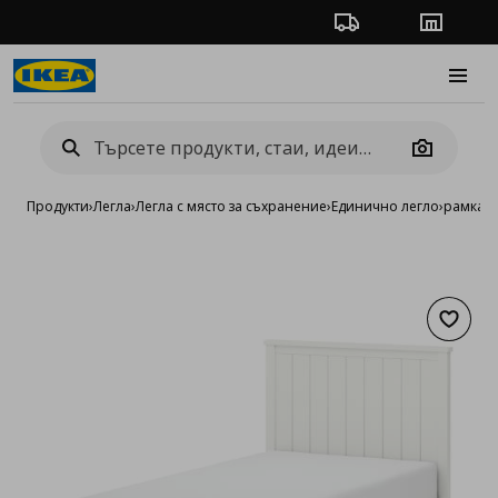
Проследяване на п
Магази
Burge
Camera
Продукти
›
Легла
›
Легла с място за съхранение
›
Единично легло
›
рамка з
Добав