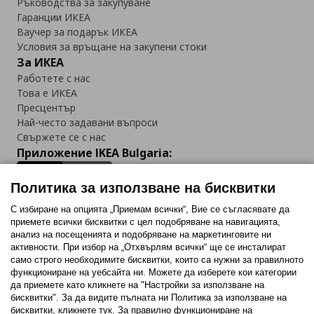
Ръководства за закупуване
Гаранции ИКЕА
Ваучер за подарък ИКЕА
Условия за връщане на закупени стоки
За ИКЕА
Работете с нас
Това е ИКЕА
Пресцентър
Най-често задавани въпроси
Свържете се с нас
Приложение IKEA Bulgaria:
Политика за използване на бисквитки
С избиране на опцията „Приемам всички“, Вие се съгласявате да
приемете всички бисквитки с цел подобряване на навигацията,
Последвайте ни:
анализ на посещенията и подобряване на маркетинговите ни
активности. При избор на „Отхвърлям всички“ ще се инсталират
Facebook
Twitter
Youtube
Pinterest
Instagram
само строго необходимитe бисквитки, които са нужни за правилното
функциониране на уебсайта ни. Можете да изберете кои категории
да приемете като кликнете на "Настройки за използване на
бисквитки". За да видите пълната ни Политика за използване на
бисквитки, кликнете тук. За правилно функциониране на