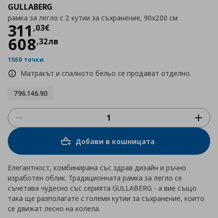
GULLABERG
рамка за легло с 2 кутии за съхранение, 90x200 см
Цена
311,03 €
311
,
03
€
608
,
32
лв
1560 точки
Матракът и спалното бельо се продават отделно.
796.146.90
Добави в кошницата
Елегантност, комбинирана със здрав дизайн и ръчно
изработен облик. Традиционната рамка за легло се
съчетава чудесно със серията GULLABERG - а вие също
така ще разполагате с големи кутии за съхранение, които
се движат лесно на колела.