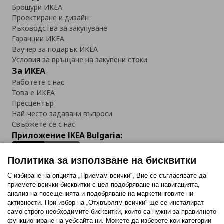
Брошури ИКЕА
Проектиране и дизайн
Ръководства за закупуване
Гаранции ИКЕА
Ваучер за подарък ИКЕА
Условия за връщане на закупени стоки
За ИКЕА
Работете с нас
Това е ИКЕА
Пресцентър
Най-често задавани въпроси
Свържете се с нас
Приложение IKEA Bulgaria:
Политика за използване на бисквитки
С избиране на опцията „Приемам всички“, Вие се съгласявате да
приемете всички бисквитки с цел подобряване на навигацията,
Последвайте ни:
анализ на посещенията и подобряване на маркетинговите ни
активности. При избор на „Отхвърлям всички“ ще се инсталират
Facebook
Twitter
Youtube
Pinterest
Instagram
само строго необходимитe бисквитки, които са нужни за правилното
функциониране на уебсайта ни. Можете да изберете кои категории