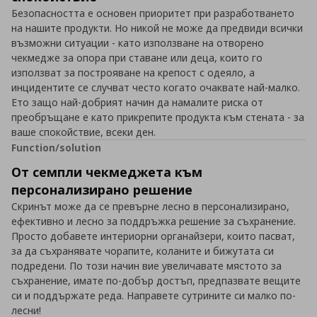
Безопасността е основен приоритет при разработването
на нашите продукти. Но никой не може да предвиди всички
възможни ситуации - като използване на отворено
чекмедже за опора при ставане или деца, които го
използват за построяване на крепост с одеяло, а
инцидентите се случват често когато очаквате най-малко.
Ето защо най-добрият начин да намалите риска от
преобръщане е като прикрепите продукта към стената - за
ваше спокойствие, всеки ден.
Function/solution
От семпли чекмеджета към
персонализирано решение
Скринът може да се превърне лесно в персонализирано,
ефективно и лесно за поддръжка решение за съхранение.
Просто добавете интериорни органайзери, които пасват,
за да съхранявате чорапите, коланите и бижутата си
подредени. По този начин вие увеличавате мястото за
съхранение, имате по-добър достъп, предпазвате вещите
си и поддържате реда. Направете сутрините си малко по-
лесни!