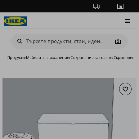
Проследяване на п
Магази
Burge
Camera
Продукти
›
Мебели за съхранение
›
Съхранение за спалня
›
Скринове
›
ск
Добав