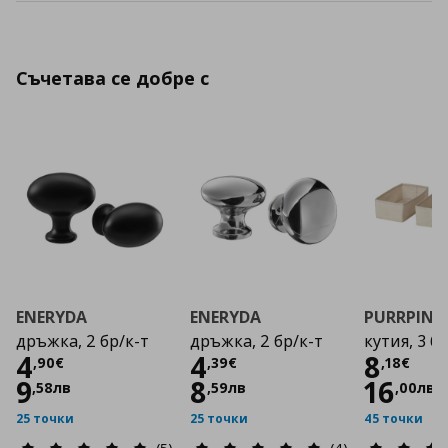
Съчетава се добре с
ENERYDA
ENERYDA
PURRPING
дръжка, 2 бр/к-т
дръжка, 2 бр/к-т
кутия, 3 бр
Цена
4,90 €
Цена
4,39 €
Цена
4
4
8
,
90
€
,
39
€
,
18
€
9
8
16
,
58
лв
,
59
лв
,
00
лв
25 точки
25 точки
45 точки