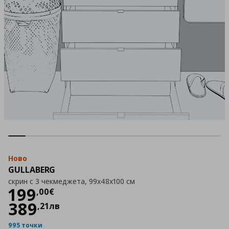
Ново
GULLABERG
скрин с 3 чекмеджета, 99x48x100 см
Цена
199,00 €
199
,
00
€
389
,
21
лв
995 точки