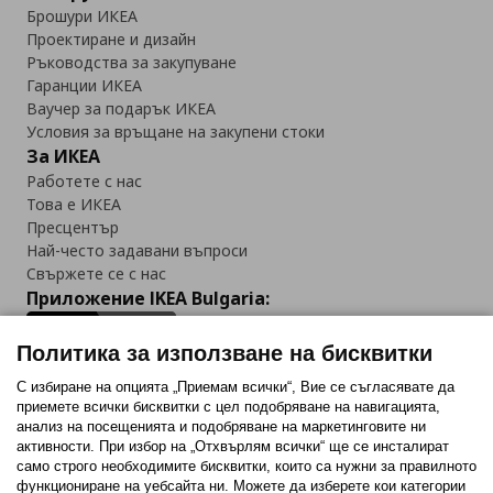
Брошури ИКЕА
Проектиране и дизайн
Ръководства за закупуване
Гаранции ИКЕА
Ваучер за подарък ИКЕА
Условия за връщане на закупени стоки
За ИКЕА
Работете с нас
Това е ИКЕА
Пресцентър
Най-често задавани въпроси
Свържете се с нас
Приложение IKEA Bulgaria:
Политика за използване на бисквитки
С избиране на опцията „Приемам всички“, Вие се съгласявате да
приемете всички бисквитки с цел подобряване на навигацията,
Последвайте ни:
анализ на посещенията и подобряване на маркетинговите ни
активности. При избор на „Отхвърлям всички“ ще се инсталират
Facebook
Twitter
Youtube
Pinterest
Instagram
само строго необходимитe бисквитки, които са нужни за правилното
функциониране на уебсайта ни. Можете да изберете кои категории