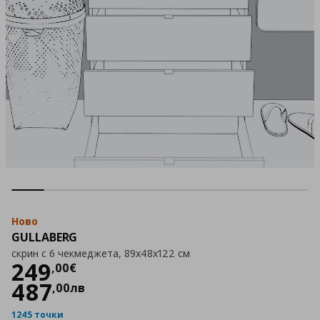
Ново
GULLABERG
скрин с 6 чекмеджета, 89x48x122 см
Цена
249,00 €
249
,
00
€
487
,
00
лв
1245 точки