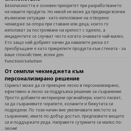
Безопасността е основен приоритет при разработването
на нашите продукти. Но никой не може да предвиди всички
възможни ситуации - като използване на отворено
чекмедже за опора при ставане или деца, които го
използват за построяване на крепост с одеяло, а
инцидентите се случват често когато очаквате най-малко.
Ето защо най-добрият начин да намалите риска от
преобръщане е като прикрепите продукта към стената - за
ваше спокойствие, всеки ден.
Function/solution
От семпли чекмеджета към
персонализирано решение
Скринът може да се превърне лесно в персонализирано,
ефективно и лесно за поддръжка решение за съхранение.
Просто добавете интериорни органайзери, които пасват,
за да съхранявате чорапите, коланите и бижутата си
подредени. По този начин вие увеличавате мястото за
съхранение, имате по-добър достъп, предпазвате вещите
си и поддържате реда. Направете сутрините си малко по-
лесни!