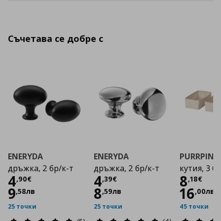
Съчетава се добре с
ENERYDA
ENERYDA
PURRPING
дръжка, 2 бр/к-т
дръжка, 2 бр/к-т
кутия, 3 бр
Цена
4,90 €
Цена
4,39 €
Цена
4
4
8
,
90
€
,
39
€
,
18
€
9
8
16
,
58
лв
,
59
лв
,
00
лв
25 точки
25 точки
45 точки