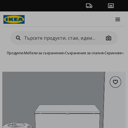
Проследяване на п
Магази
Burge
Camera
Продукти
›
Мебели за съхранение
›
Съхранение за спалня
›
Скринове
›
ск
Добав