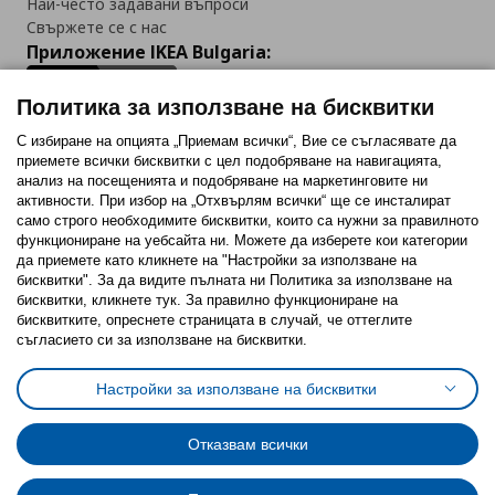
Най-често задавани въпроси
Свържете се с нас
Приложение IKEA Bulgaria:
Политика за използване на бисквитки
С избиране на опцията „Приемам всички“, Вие се съгласявате да
приемете всички бисквитки с цел подобряване на навигацията,
Последвайте ни:
анализ на посещенията и подобряване на маркетинговите ни
активности. При избор на „Отхвърлям всички“ ще се инсталират
Facebook
Twitter
Youtube
Pinterest
Instagram
само строго необходимитe бисквитки, които са нужни за правилното
функциониране на уебсайта ни. Можете да изберете кои категории
да приемете като кликнете на "Настройки за използване на
бисквитки". За да видите пълната ни Политика за използване на
бисквитки, кликнете тук. За правилно функциониране на
бисквитките, опреснете страницата в случай, че оттеглите
съгласието си за използване на бисквитки.
Политика за използване на бисквитки (Cookies)
Избор на настройки за използване на бисквитки
Настройки за използване на бисквитки
Условия за ползване на ikea.bg
Обща политика за личните данни
Политика за защита на личните данни на ikea.bg
Общи условия на програма IKEA Family
Отказвам всички
Политика за защита на лични данни на програма IKEA Family