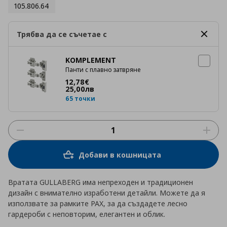
105.806.64
Трябва да се съчетае с
KOMPLEMENT
Панти с плавно затвряне
Цена
12,78 €
12
,
78
€
25
,
00
лв
65 точки
Добави в кошницата
Вратата GULLABERG има непреходен и традиционен
дизайн с внимателно изработени детайли. Можете да я
използвате за рамките PAX, за да създадете лесно
гардероби с неповторим, елегантен и облик.