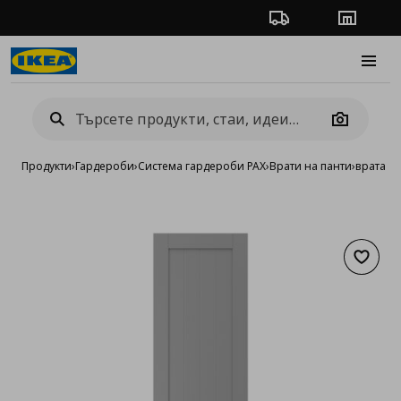
Проследяване на п
Магази
Burge
Camera
Продукти
›
Гардероби
›
Система гардероби PAX
›
Врати на панти
›
врата
Добав