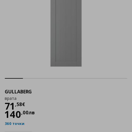
GULLABERG
врата
Цена
71,58 €
71
,
58
€
140
,
00
лв
360 точки