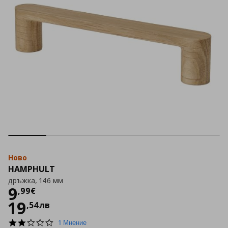
Ново
HAMPHULT
дръжка, 146 мм
Цена
9,99 €
9
,
99
€
19
,
54
лв
2.0
1 Мнение