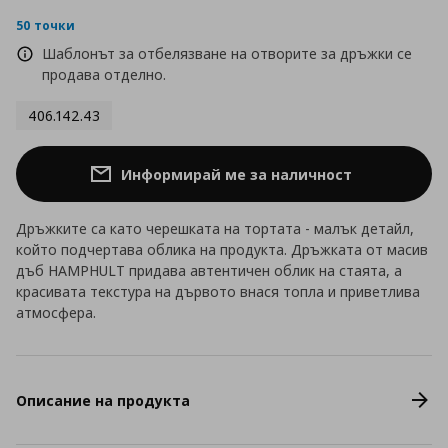
star
rating
50 точки
Шаблонът за отбелязване на отворите за дръжки се
продава отделно.
406.142.43
Информирай ме за наличност
Дръжките са като черешката на тортата - малък детайл,
който подчертава облика на продукта. Дръжката от масив
дъб HAMPHULT придава автентичен облик на стаята, а
красивата текстура на дървото внася топла и приветлива
атмосфера.
Описание на продукта