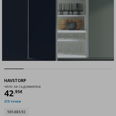
HAVSTORP
чело за съдомиялна
Цена
42,95 €
42
,
95
€
215 точки
505.683.92