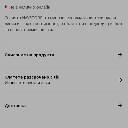
Не е налично онлайн
Серията HAVSTORP в тъмнозелено има изчистени прави
линии и гладка повърхност, а обликът ѝ е подходящ избор
за неповторимия ви стил.
Описание на продукта
Платете разсрочено с tbi
Изчислете вноските си
Доставка