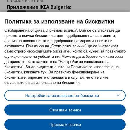
Свържете се с нас
Приложение IKEA Bulgaria:
Политика за използване на бисквитки
С избиране на опцията „Приемам всички“, Вие се съгласявате да
приемете всички бисквитки с цел подобряване на навигацията,
Последвайте ни:
анализ на посещенията и подобряване на маркетинговите ни
активности. При избор на „Отхвърлям всички“ ще се инсталират
Facebook
Twitter
Youtube
Pinterest
Instagram
само строго необходимитe бисквитки, които са нужни за правилното
функциониране на уебсайта ни. Можете да изберете кои категории
да приемете като кликнете на "Настройки за използване на
бисквитки". За да видите пълната ни Политика за използване на
бисквитки, кликнете тук. За правилно функциониране на
бисквитките, опреснете страницата в случай, че оттеглите
съгласието си за използване на бисквитки.
Политика за използване на бисквитки (Cookies)
Избор на настройки за използване на бисквитки
Настройки за използване на бисквитки
Условия за ползване на ikea.bg
Обща политика за личните данни
Политика за защита на личните данни на ikea.bg
Общи условия на програма IKEA Family
Отказвам всички
Политика за защита на лични данни на програма IKEA Family
Приемам всички