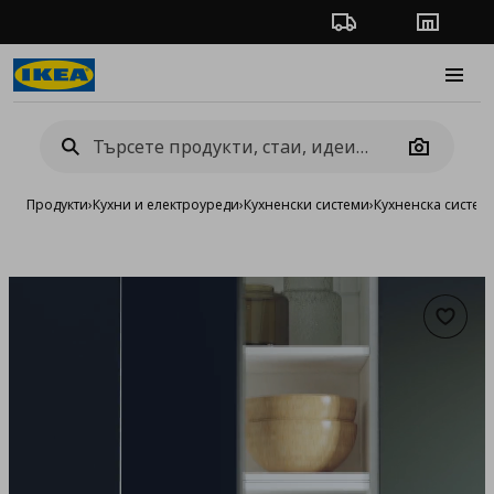
Проследяване на п
Магази
Burge
Camera
Продукти
›
Кухни и електроуреди
›
Кухненски системи
›
Кухненска систе
Добав