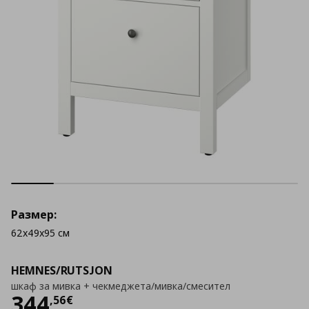
Размер:
62x49x95 см
HEMNES/RUTSJON
шкаф за мивка + чекмеджета/мивка/смесител
Цена
344,56 €
344
,
56
€