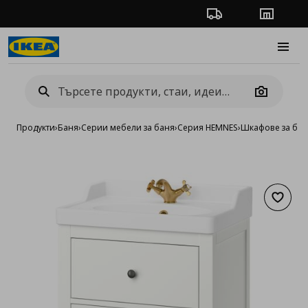
Проследяване на п
Магази
Burge
Camera
Продукти
›
Баня
›
Серии мебели за баня
›
Серия HEMNES
›
Шкафове за бан
Добав