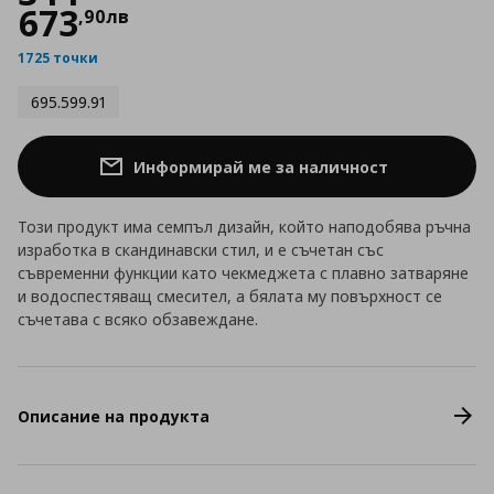
673
,
90
лв
1725 точки
695.599.91
Информирай ме за наличност
Този продукт има семпъл дизайн, който наподобява ръчна
изработка в скандинавски стил, и е съчетан със
съвременни функции като чекмеджета с плавно затваряне
и водоспестяващ смесител, а бялата му повърхност се
съчетава с всяко обзавеждане.
Описание на продукта