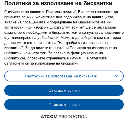
Политика за използване на бисквитки
С избиране на опцията „Приемам всички“, Вие се съгласявате да
приемете всички бисквитки с цел подобряване на навигацията,
анализ на посещенията и подобряване на маркетинговите ни
активности. При избор на „Отхвърлям всички“ ще се инсталират
Последвайте ни:
само строго необходимитe бисквитки, които са нужни за правилното
функциониране на уебсайта ни. Можете да изберете кои категории
Facebook
Twitter
Youtube
Pinterest
Instagram
да приемете като кликнете на "Настройки за използване на
бисквитки". За да видите пълната ни Политика за използване на
бисквитки, кликнете тук. За правилно функциониране на
бисквитките, опреснете страницата в случай, че оттеглите
съгласието си за използване на бисквитки.
Политика за използване на бисквитки (Cookies)
Настройки за използване на бисквитки
Избор на настройки за използване на бисквитки
Условия за ползване на ikea.bg
Обща политика за личните данни
Отказвам всички
Политика за защита на личните данни на ikea.bg
Общи условия на програма IKEA Family
Политика за защита на лични данни на програма IKEA Family
Приемам всички
© Inter-IKEA Systems B.V. 1999 - 2025