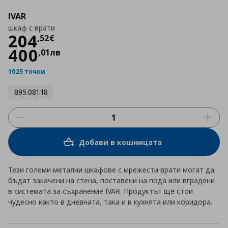
IVAR
шкаф с врати
Цена
204,52 €
204
,
52
€
400
,
01
лв
1025 точки
895.081.18
Добави в кошницата
Тези големи метални шкафове с мрежести врати могат да
бъдат закачени на стена, поставени на пода или вградени
в системата за съхранение IVAR. Продуктът ще стои
чудесно както в дневната, така и в кухнята или коридора.