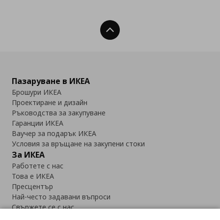
Нагоре
Пазаруване в ИКЕА
Брошури ИКЕА
Проектиране и дизайн
Ръководства за закупуване
Гаранции ИКЕА
Ваучер за подарък ИКЕА
Условия за връщане на закупени стоки
За ИКЕА
Работете с нас
Това е ИКЕА
Пресцентър
Най-често задавани въпроси
Свържете се с нас
Приложение IKEA Bulgaria: