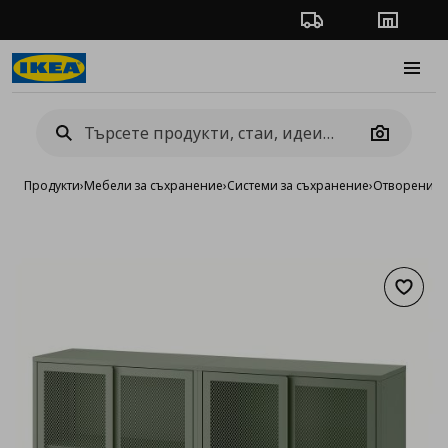
Проследяване на п
Магази
Burge
Camera
Продукти
›
Мебели за съхранение
›
Системи за съхранение
›
Отворени си
Добав