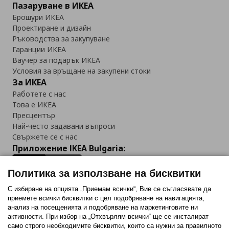
Пазаруване в ИКЕА
Брошури ИКЕА
Проектиране и дизайн
Ръководства за закупуване
Гаранции ИКЕА
Ваучер за подарък ИКЕА
Условия за връщане на закупени стоки
За ИКЕА
Работете с нас
Това е ИКЕА
Пресцентър
Най-често задавани въпроси
Свържете се с нас
Приложение IKEA Bulgaria:
Политика за използване на бисквитки
С избиране на опцията „Приемам всички“, Вие се съгласявате да
приемете всички бисквитки с цел подобряване на навигацията,
Последвайте ни:
анализ на посещенията и подобряване на маркетинговите ни
активности. При избор на „Отхвърлям всички“ ще се инсталират
Facebook
Twitter
Youtube
Pinterest
Instagram
само строго необходимитe бисквитки, които са нужни за правилното