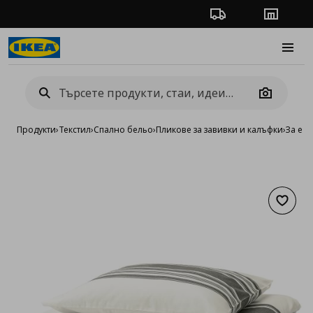
Проследяване на п
Магази
Burge
Camera
Продукти
›
Текстил
›
Спално бельо
›
Пликове за завивки и калъфки
›
За ед
Добав