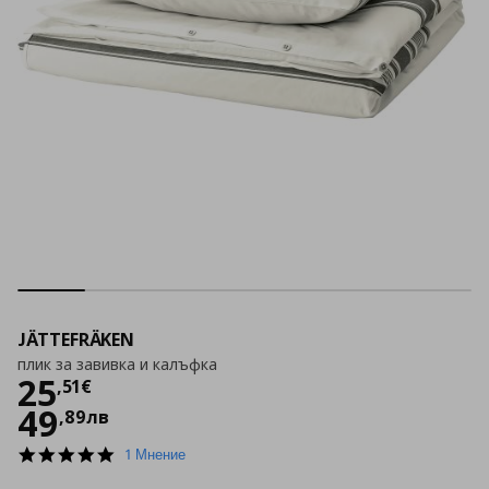
JÄTTEFRÄKEN
плик за завивка и калъфка
Цена
25,51 €
25
,
51
€
49
,
89
лв
5.0
1 Мнение
star