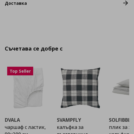
Доставка
Съчетава се добре с
Top Seller
DVALA
SVAMPFLY
SOLFIBBLA
чаршаф с ластик,
калъфка за
плик за з