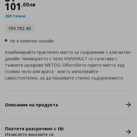
101
,
00
лв
260 точки
595.782.40
Не е налично онлайн
Комбинирайте практично място за съхранение с елегантен
дизайн. Чекмеджето с чело KNIVSHULT се съчетава с
тъмните шкафове METOD. Обособете скрито място зад
голямо чело или врата - или го използвайте
самостоятелно, за да показвате стилно съдържанието.
Описание на продукта
Платете разсрочено с tbi
Изчислете вноските си