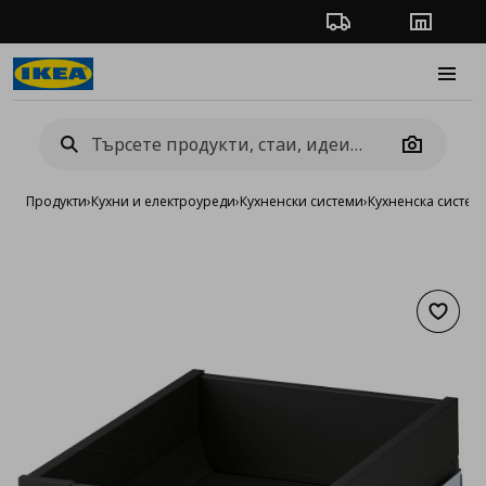
Проследяване на п
Магази
Burge
Camera
Продукти
›
Кухни и електроуреди
›
Кухненски системи
›
Кухненска систе
Добав